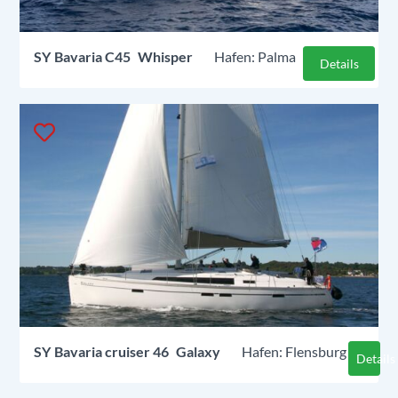
SY
Bavaria C45
Whisper
Palma
Details
SY
Bavaria cruiser 46
Galaxy
Flensburg
Details