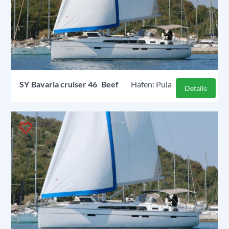
SY
Bavaria cruiser 46
Beef
Pula
Details