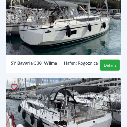
SY
Bavaria C38
Wilma
Rogoznica
Details