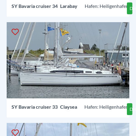
SY
Bavaria cruiser 34
Larabay
Heiligenhafen
Det
SY
Bavaria cruiser 33
Claysea
Heiligenhafen
Det