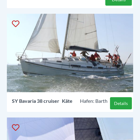
SY
Bavaria 38 cruiser
Käte
Barth
Details