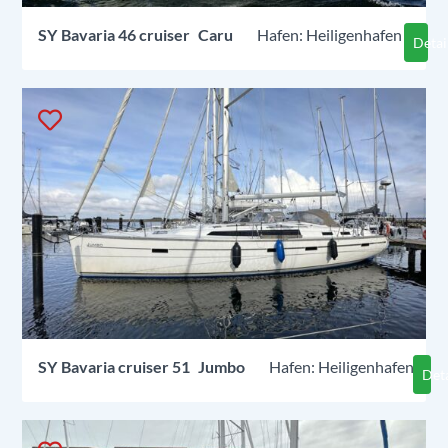
SY
Bavaria 46 cruiser
Caru
Heiligenhafen
Detai
SY
Bavaria cruiser 51
Jumbo
Heiligenhafen
Deta