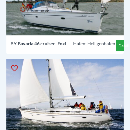
SY
Bavaria 46 cruiser
Foxi
Heiligenhafen
Detail