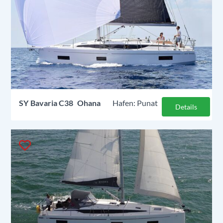
SY
Bavaria C38
Ohana
Punat
Details