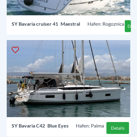
SY
Bavaria cruiser 41
Maestral
Rogoznica
Deta
SY
Bavaria C42
Blue Eyes
Palma
Details