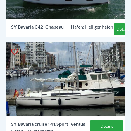
SY
Bavaria C42
Chapeau
Heiligenhafen
Details
SY
Bavaria cruiser 41 Sport
Ventus
Details
Heiligenhafen