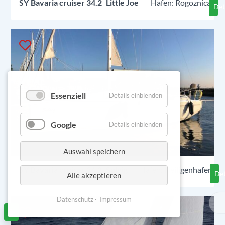
SY
Bavaria cruiser 34.2
Little Joe
Rogoznica
Det
Essenziell
Details einblenden
Google
Details einblenden
Auswahl speichern
SY
Bavaria cruiser 34.2
Solvig
Heiligenhafen
Det
Alle akzeptieren
Datenschutz
Impressum