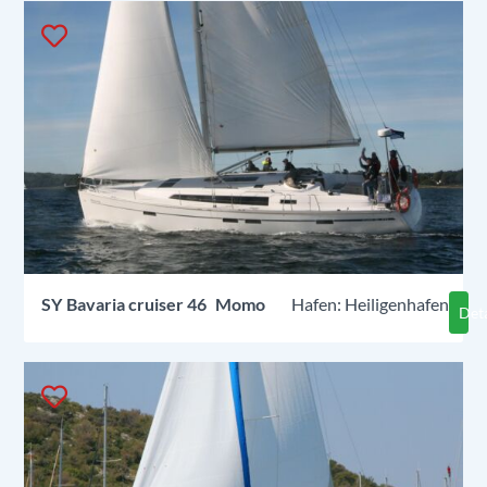
SY
Bavaria cruiser 46
Momo
Heiligenhafen
Deta