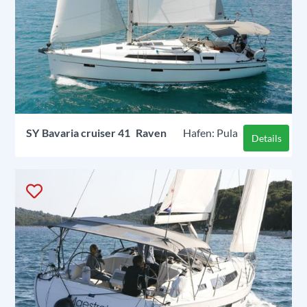
SY
Bavaria cruiser 41
Raven
Pula
Details