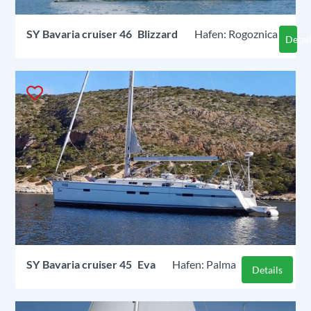
SY
Bavaria cruiser 46
Blizzard
Rogoznica
Detai
SY
Bavaria cruiser 45
Eva
Palma
Details