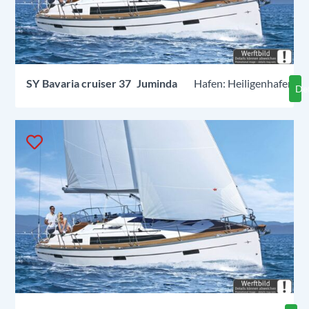
SY
Bavaria cruiser 37
Juminda
Heiligenhafen
Det