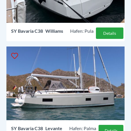
SY
Bavaria C38
Williams
Pula
Details
SY
Bavaria C38
Levante
Palma
Details