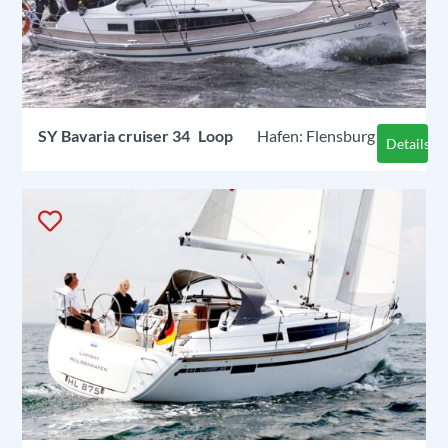
SY
Bavaria cruiser 34
Loop
Flensburg
Details