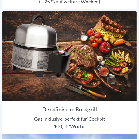
(– 25 % auf weitere Wochen)
Der dänische Bordgrill
Gas inklusive, perfekt für`Cockpit
100,- €/Woche