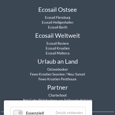
Ecosail Ostsee
Ecosail Flensburg
Ecosail Heiligenhafen
Ecosail Barth
Ecosail Weltweit
Ecosail Reviere
Ecosail Kroatien
Ecosail Mallorca
Urlaub an Land
Ostseebooker
Fewo Kroatien Seaview
/
Neu: Sunset
Fewo Kroatien Penthouse
Partner
Charterboot
Net Cube Webdesigner aus Schleswig-Holstein
Daniel Sitzmann
Essenziell
Details einblenden