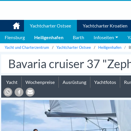
Yachtcharter Ostsee
Yachtcharter Kroatien
Flensburg
Heiligenhafen
Barth
Infoseiten
Y
Yacht und Charterzentrum
Yachtcharter Ostsee
Heiligenhafen
B
Bavaria cruiser 37 "Zep
Yacht
Wochenpreise
Ausrüstung
Yachtfotos
Run