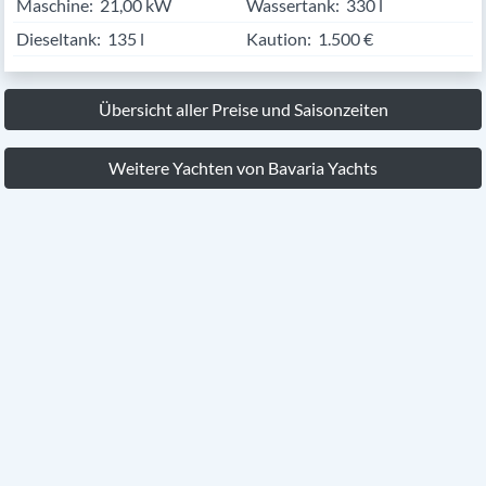
Maschine:
21,00 kW
Wassertank:
330 l
Dieseltank:
135 l
Kaution:
1.500 €
Übersicht aller Preise und Saisonzeiten
Weitere Yachten von Bavaria Yachts