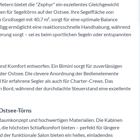
etern bietet die "Zephyr" ein exzellentes Gleichgewicht
n für Segeltörns auf der Ostsee. Ihre Segelfläche von
in Großsegel mit 40,7 m², sorgt für eine optimale Balance
Rigg ermöglicht eine reaktionsschnelle Handhabung, während
rung sorgt – sei es beim sportlichen Segeln oder entspannten
und Komfort entworfen. Ein Bimini sorgt für zuverlässigen
f der Ostsee. Die clevere Anordnung der Bedienelemente
für erfahrene Segler als auch für Charter-Crews. Das
n Bord, während der durchdachte Steuerstand eine exzellente
Ostsee-Törns
 Raumkonzept und hochwertigen Materialien. Die Kabinen
ie höchsten Schlafkomfort bieten – perfekt für längere
 der funktionale Salon bieten ein helles, einladendes