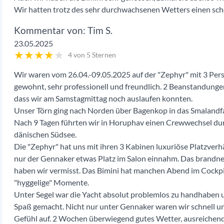
Wir hatten trotz des sehr durchwachsenen Wetters einen sch
Tim S.
23.05.2025
★
★
★
★
★
4 von 5 Sternen
Wir waren vom 26.04.-09.05.2025 auf der "Zephyr" mit 3 Pers
gewohnt, sehr professionell und freundlich. 2 Beanstandunge
dass wir am Samstagmittag noch auslaufen konnten.
Unser Törn ging nach Norden über Bagenkop in das Smalandfa
Nach 9 Tagen führten wir in Horuphav einen Crewwechsel du
dänischen Südsee.
Die "Zephyr" hat uns mit ihren 3 Kabinen luxuriöse Platzverhä
nur der Gennaker etwas Platz im Salon einnahm. Das brandneue
haben wir vermisst. Das Bimini hat manchen Abend im Cockpit
"hyggelige" Momente.
Unter Segel war die Yacht absolut problemlos zu handhaben u
Spaß gemacht. Nicht nur unter Gennaker waren wir schnell 
Gefühl auf. 2 Wochen überwiegend gutes Wetter, ausreichend 