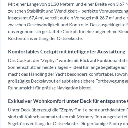
Mit einer Länge von 11,30 Metern und einer Breite von 3,67 M
zwischen Stabilität und Wendigkeit – perfekte Voraussetzunge
insgesamt 67,4 m², verteilt auf ein Vorsegel mit 26,7 m² und e
zwischen Geschwindigkeit und Kontrolle. Das ausgeklügelte 
das ergonomisch gestaltete Cockpit für eine angenehme Steue
Küstentörns entlang der Ostseeküste.
Komfortables Cockpit mit intelligenter Ausstattung
Das Cockpit der "Zephyr" wurde mit Blick auf Funktionalität 
Sonnenschutz an heißen Tagen – ideal für lange Segeltage au
macht das Handling der Yacht besonders komfortabel, sowohl 
großzügige Deckslayout erlaubt eine sichere Fortbewegung a
Rundumsicht für präzise Navigation bietet.
Exklusiver Wohnkomfort unter Deck für entspannte 
Unter Deck überzeugt die "Zephyr" mit einem durchdachten
sind mit Kaltschaummatratzen mit Memory-Top ausgestattet, d
Segeltörns entlang der Ostseeküste. Die geräumige Pantry und