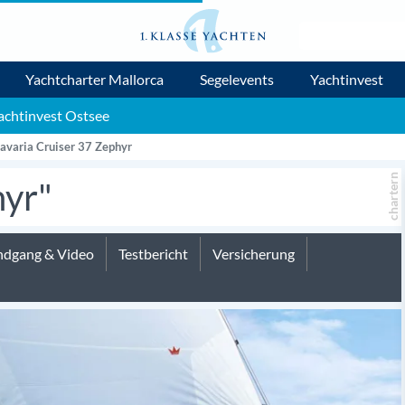
Yachtcharter Mallorca
Segelevents
Yachtinvest
achtinvest Ostsee
avaria Cruiser 37 Zephyr
chartern
hyr"
dgang & Video
Testbericht
Versicherung