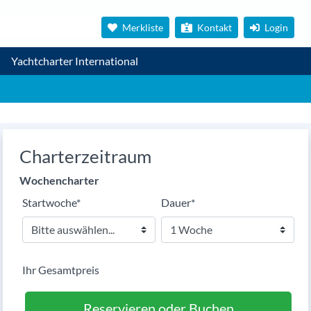
Merkliste
Kontakt
Login
Yachtcharter International
Charterzeitraum
Wochencharter
Pflichtfeld
Pflichtfeld
Startwoche
*
Dauer
*
Ihr Gesamtpreis
Reservieren oder Buchen