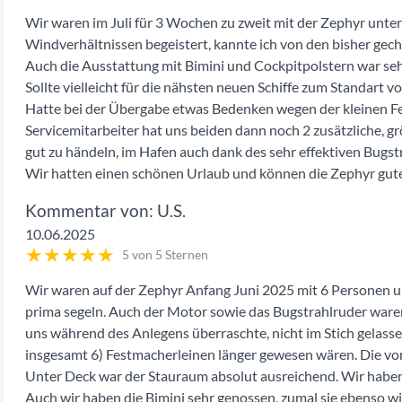
Wir waren im Juli für 3 Wochen zu zweit mit der Zephyr unter
Windverhältnissen begeistert, kannte ich von den bisher gecha
Auch die Ausstattung mit Bimini und Cockpitpolstern war s
Sollte vielleicht für die nähsten neuen Schiffe zum Standart v
Hatte bei der Übergabe etwas Bedenken wegen der kleinen Fe
Servicemitarbeiter hat uns beiden dann noch 2 zusätzliche, g
gut zu händeln, im Hafen auch dank des sehr effektiven Bugstr
Wir hatten einen schönen Urlaub und können die Zephyr gut
U.S.
10.06.2025
★
★
★
★
★
5 von 5 Sternen
Wir waren auf der Zephyr Anfang Juni 2025 mit 6 Personen unte
prima segeln. Auch der Motor sowie das Bugstrahlruder waren
uns während des Anlegens überraschte, nicht im Stich gelasse
insgesamt 6) Festmacherleinen länger gewesen wären. Die vor
Unter Deck war der Stauraum absolut ausreichend. Wir haben 
Auch wir haben die Bimini sehr genossen, zumal sie ebenso w