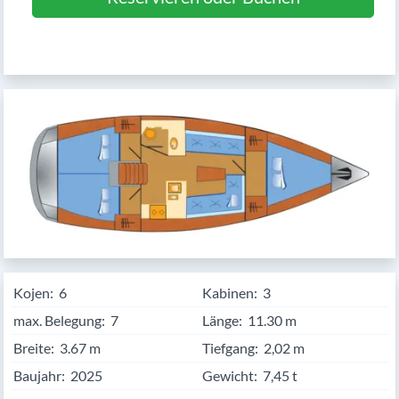
Kojen:
6
Kabinen:
3
max. Belegung:
7
Länge:
11.30
Breite:
3.67
Tiefgang:
2,02 m
Baujahr:
2025
Gewicht:
7,45 t