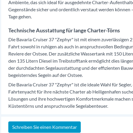
Ambiente, das sich ideal für ausgedehnte Charter-Aufenthalte
Gegenstände sicher und ordentlich verstaut werden können – e
Tage gehen.
Technische Ausstattung für lange Charter-Törns
Die Bavaria Cruiser 37 "Zephyr" ist mit einem zuverlässigen 
Fahrt sowohl in ruhigen als auch in anspruchsvollen Bedingung
Reviere der Ostsee. Der zusätzliche Wassertank mit 150 Lite
den 135 Litern Diesel im Treibstofftank ermöglicht dies läng
der durchdachten Segelausstattung und der effizienten Bauwe
begeisterndes Segeln auf der Ostsee.
Die Bavaria Cruiser 37 "Zephyr" ist die ideale Wahl für Segler,
Fahrtenyacht für ihre nächste Charter ab Heiligenhafen such
Lösungen und ihre hochwertigen Komfortmerkmale machen sie
Küstentörns und anspruchsvolle Segelabenteuer.
Schreiben Sie einen Kommentar