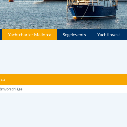
Yachtcharter Mallorca
Segelevents
Yachtinvest
rca
örnvorschläge