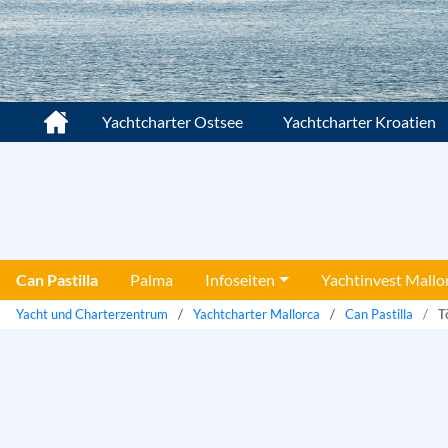
Yachtcharter Ostsee
Yachtcharter Kroatien
Can Pastilla
Palma
Infoseiten
Yachtinvest Mallo
Yacht und Charterzentrum
Yachtcharter Mallorca
Can Pastilla
T