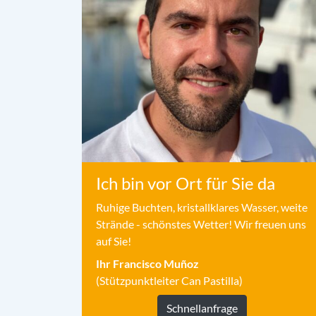
Ich bin vor Ort für Sie da
Ruhige Buchten, kristallklares Wasser, weite
Strände - schönstes Wetter! Wir freuen uns
auf Sie!
Ihr Francisco Muñoz
(Stützpunktleiter Can Pastilla)
Schnellanfrage