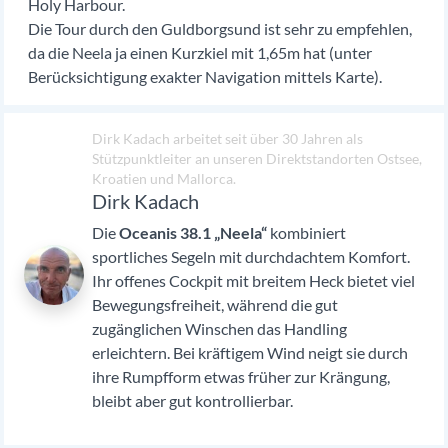
Holy Harbour.
Die Tour durch den Guldborgsund ist sehr zu empfehlen,
da die Neela ja einen Kurzkiel mit 1,65m hat (unter
Berücksichtigung exakter Navigation mittels Karte).
Dirk Kadach arbeitet seit über 30 Jahren als
Stützpunktleiter an unseren Direktstandorten Ostsee,
Kroatien und Mallorca.
Dirk Kadach
Die
Oceanis 38.1 „Neela“
kombiniert
sportliches Segeln mit durchdachtem Komfort.
Ihr offenes Cockpit mit breitem Heck bietet viel
Bewegungsfreiheit, während die gut
zugänglichen Winschen das Handling
erleichtern. Bei kräftigem Wind neigt sie durch
ihre Rumpfform etwas früher zur Krängung,
bleibt aber gut kontrollierbar.