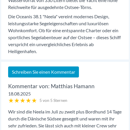
Wasservorrat von 330 Litern bietet die Yacht eine hohe
Reichweite für ausgedehnte Ostsee-Törns.
Die Oceanis 38.1 "Neela" vereint modernes Design,
leistungsstarke Segeleigenschaften und luxuriösen
Wohnkomfort. Ob für eine entspannte Charter oder ein
sportliches Segelabenteuer auf der Ostsee – dieses Schiff
verspricht ein unvergleichliches Erlebnis ab
Heiligenhafen.
Schreiben Sie einen Kommentar
Matthias Hamann
18.08.2025
★
★
★
★
★
5 von 5 Sternen
Wir sind die Neela im Juli zu zweit plus Bordhund 14 Tage
durch die Dänische Südsee gesegelt und waren mit ihr
sehr zufrieden. Sie lässt sich auch mit kleiner Crew sehr