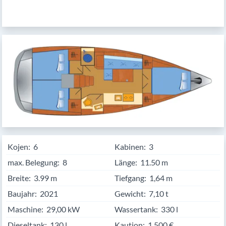
Kojen:
6
Kabinen:
3
max. Belegung:
8
Länge:
11.50
Breite:
3.99
Tiefgang:
1,64 m
Baujahr:
2021
Gewicht:
7,10 t
Maschine:
29,00 kW
Wassertank:
330 l
Dieseltank:
130 l
Kaution:
1.500 €