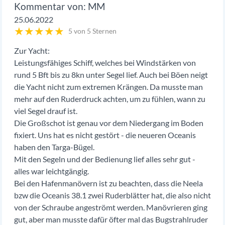
MM
25.06.2022
★
★
★
★
★
5 von 5 Sternen
Zur Yacht:
Leistungsfähiges Schiff, welches bei Windstärken von
rund 5 Bft bis zu 8kn unter Segel lief. Auch bei Böen neigt
die Yacht nicht zum extremen Krängen. Da musste man
mehr auf den Ruderdruck achten, um zu fühlen, wann zu
viel Segel drauf ist.
Die Großschot ist genau vor dem Niedergang im Boden
fixiert. Uns hat es nicht gestört - die neueren Oceanis
haben den Targa-Bügel.
Mit den Segeln und der Bedienung lief alles sehr gut -
alles war leichtgängig.
Bei den Hafenmanövern ist zu beachten, dass die Neela
bzw die Oceanis 38.1 zwei Ruderblätter hat, die also nicht
von der Schraube angeströmt werden. Manövrieren ging
gut, aber man musste dafür öfter mal das Bugstrahlruder