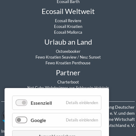
Ecosail Barth
Ecosail Weltweit
Ecosail Reviere
Ecosail Kroatien
Ecosail Mallorca
Urlaub an Land
Ostseebooker
Fewo Kroatien Seaview
/
Neu: Sunset
Fewo Kroatien Penthouse
Partner
Charterboot
Net Cube Webdesigner aus Schleswig-Holstein
Daniel Sitzmann
Essenziell
Details einblenden
Mitglied in der Vereinigung Deutscher
Yacht-Charterunternehmen e. V. und dem
Verband Maritime Wirtschaft
Google
Details einblenden
Deutschland e. V.
Impressum
Datenschutz