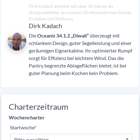
Dirk Kadach arbeitet seit über 30 Jahren als
Stützpunktleiter an unseren Direktstandorten Ostsee,
Kroatien und Mallorca.
Dirk Kadach
Die
Oceanis 34.1.2 „Diwali“
überzeugt mit
schlankem Design, guter Segelleistung und einer
geräumigen Eignerkabine. Ihr optimierter Rumpf
sorgt für Effizienz bei leichtem Wind. Das die
Pantry begrenzte Ablageflächen bietet, ist bei
guter Planung beim Kochen kein Problem.
Charterzeitraum
Wochencharter
Pflichtfeld
Startwoche
*