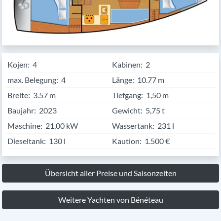
Kojen:
4
Kabinen:
2
max. Belegung:
4
Länge:
10.77
Breite:
3.57
Tiefgang:
1,50 m
Baujahr:
2023
Gewicht:
5,75 t
Maschine:
21,00 kW
Wassertank:
231 l
Dieseltank:
130 l
Kaution:
1.500 €
Übersicht aller Preise und Saisonzeiten
Weitere Yachten von Bénéteau