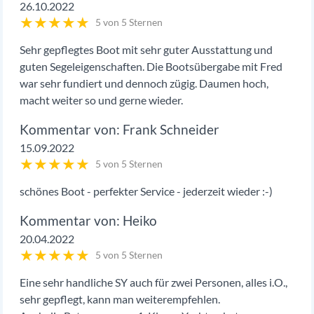
26.10.2022
★
★
★
★
★
5 von 5 Sternen
Sehr gepflegtes Boot mit sehr guter Ausstattung und
guten Segeleigenschaften. Die Bootsübergabe mit Fred
war sehr fundiert und dennoch zügig. Daumen hoch,
macht weiter so und gerne wieder.
Frank Schneider
15.09.2022
★
★
★
★
★
5 von 5 Sternen
schönes Boot - perfekter Service - jederzeit wieder :-)
Heiko
20.04.2022
★
★
★
★
★
5 von 5 Sternen
Eine sehr handliche SY auch für zwei Personen, alles i.O.,
sehr gepflegt, kann man weiterempfehlen.