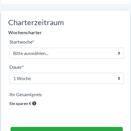
Charterzeitraum
Wochencharter
Pflichtfeld
Startwoche
*
Pflichtfeld
Dauer
*
Ihr Gesamtpreis
Sie sparen
€