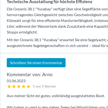
Technische Ausstattung für höchste Effizienz
Die Oceanis 38.1 "Yucabay" verfügt über eine Segelfläche von
hervorragendes Gleichgewicht zwischen Geschwindigkeit und 
Kilowatt sorgt für eine effiziente Manövrierfähigkeit, insbes
Liter, während der Wassertank dank Zusatztank eine Kapazität
Stopps ermöglicht.
Mit der Oceanis 38.1 "Yucabay" erwartet Sie eine Segelyach
ausgezeichnete Segeleigenschaften in sich vereint – ideal für
Schreiben Sie einen Kommentar
Arno
01.06.2023
★
★
★
★
★
5 von 5 Sternen
Aus meiner Sicht ein gutes, vollständig ausgestattetes Boot.
Wir haben zu viert in den sieben Tagen bei Windstärken von