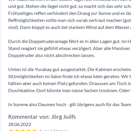
und gut. Stehen die Segel nicht gut, so macht sich das sehr sc
Frühzeitiges reffen verhindert den Drang zur Sonne und es lä
Reffmöglichkeiten sollte man sich vorab vertraut machen (gut
sind). Dann klappt es auch bei starkem Wind auf dem Wasser
Durch die Doppelruderanlage fährt es in allen Lagen gut. I
Stand reagiert sie gefühlt etwas verzögert. Aber alle Manöv
Doppelruder also nicht abschrecken lassen.
Unten ist die Yucabay gut ausgestattet. Die Kabinen erscheine
Sitzmöglichkeiten im Salon finde ich etwas klein geraten. Wir
hätten aber auch keinen Platz gefunden. Draussen am Tisch ist 
Duschkabine. Dort könnte man nasse Sachen trocknen. Oder Di
In Summe also Daumen hoch - gilt übrigens auch für das Team 
Jörg Juilfs
28.06.2022
★
★
★
★
★
5 von 5 Sternen