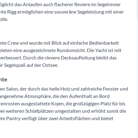
glicht das Anlaufen auch flacherer Reviere im Segelrevier
te Rigg ermöglichen eine souveräne Segeleistung mit einer
lle.
amte Crew und wurde mit Blick auf einfache Bedienbarkeit
bieten eine ausgezeichnete Rundumsicht. Die Yacht ist mit
verbessert. Durch die clevere Decksaufteilung bleibt das
ür Segelspaß auf der Ostsee.
ente
en Salon, der durch das helle Holz und zahlreiche Fenster und
e angenehme Atmosphäre, die den Aufenthalt an Bord
enrosten ausgestattete Kojen, die großzügigen Platz für bis
zwei weiteren Schlafplätzen umgestalten und erhöht somit die
te Pantry verfügt über zwei Arbeitsflächen und bietet