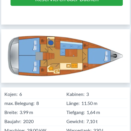
Kojen:
6
Kabinen:
3
max. Belegung:
8
Länge:
11.50
Breite:
3.99
Tiefgang:
1,64 m
Baujahr:
2020
Gewicht:
7,10 t
Maschine:
29,00 kW
Wassertank:
330 l