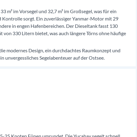
 33 m² im Vorsegel und 32,7 m² im Großsegel, was für ein
Kontrolle sorgt. Ein zuverlässiger Yanmar-Motor mit 29
ondere in engen Hafenbereichen. Der Dieseltank fasst 130
 von 330 Litern bietet, was auch längere Törns ohne häufige
t, die modernes Design, ein durchdachtes Raumkonzept und
 ein unvergessliches Segelabenteuer auf der Ostsee.
 15-25 Knoten Fünen umrundet. Die Yucabay segelt schnell