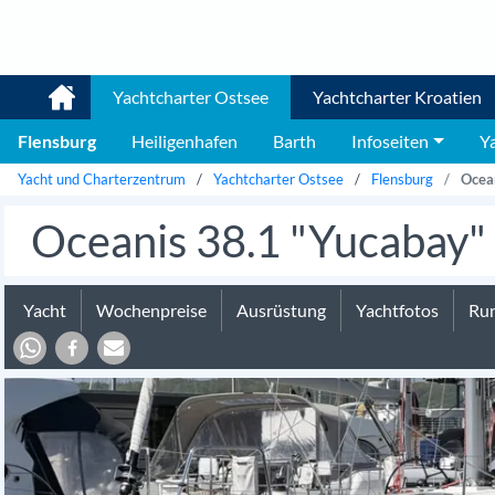
Yachtcharter Ostsee
Yachtcharter Kroatien
Flensburg
Heiligenhafen
Barth
Infoseiten
Y
Yacht und Charterzentrum
Yachtcharter Ostsee
Flensburg
Ocea
Oceanis 38.1 "Yucabay"
Yacht
Wochenpreise
Ausrüstung
Yachtfotos
Run