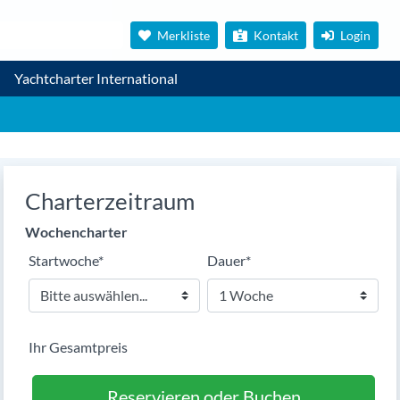
Merkliste
Kontakt
Login
Yachtcharter International
Charterzeitraum
Wochencharter
Pflichtfeld
Pflichtfeld
Startwoche
*
Dauer
*
Ihr Gesamtpreis
Reservieren oder Buchen