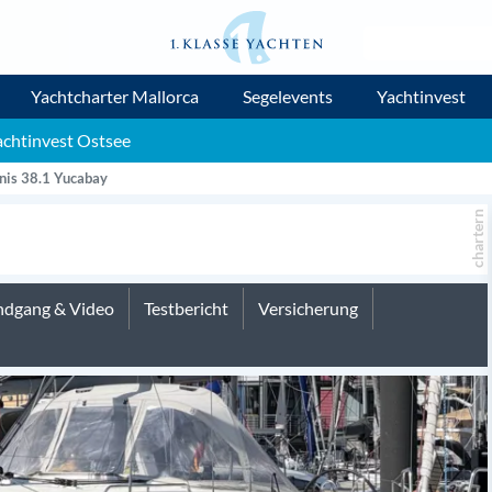
Yachtcharter Mallorca
Segelevents
Yachtinvest
achtinvest Ostsee
nis 38.1 Yucabay
chartern
dgang & Video
Testbericht
Versicherung