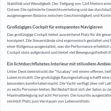
Stabilität und Wendigkeit. Der Tiefgang von 1,64 Metern ermö
Ostsee. Die optimierte Gewichtsverteilung und das durchdach
ausgewogenen Balance zwischen Geschwindigkeit und Kontro
Großzügiges Cockpit für entspanntes Navigieren
Das großzügige Cockpit bietet ausreichend Platz für die ges
konzipiert. Die Steuerstände sind ergonomisch gestaltet und 
einer Rollgenua ausgestattet, was die Performance erheblich 
Cockpit stets aufgeräumt und bietet viel Bewegungsfreiheit f
Ein lichtdurchflutetes Interieur mit stilvollem Ambi
Unter Deck beeindruckt die "Yucabay" mit einem offenen, hell
Luken erstrahlt. Die großzügige Raumgestaltung schafft ein
besonders komfortabel macht. Die Yacht verfügt über mit Latt
zu sechs Personen bieten. Bei Bedarf lässt sich der Salon zu 
Maximalbelegung auf acht Personen. Die luxuriös ausgestatte
reichlich Platz zum Verstauen von Lebensmitteln.