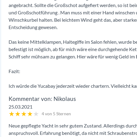
angebracht. Sollte die Großschot aufgefiert werden, so ist 
und Großschotführung . Man muss mit einer Hand winschen u
Winschkurbel halten. Bei leichtem Wind geht das, aber starken
Entscheidung gewesen.
Das keine Mittelklampen, Haltegiffe im Salon fehlen, wurde be
befestigt ist möglich, ab für mich wäre eine durchgehende Ket
Schiff sehr mühsam zu gelangen. Hier wäre für wenig Geld im B
Fazit:
Ich würde die Yucabay jederzeit wieder chartern. Vielleicht k
Nikolaus
25.03.2021
★
★
★
★
★
4 von 5 Sternen
Neue gepflegte Yacht in sehr gutem Zustand. Allerdings durc
anspruchsvoll. Erfahrung benötigt, da nicht mit Schraubenstr