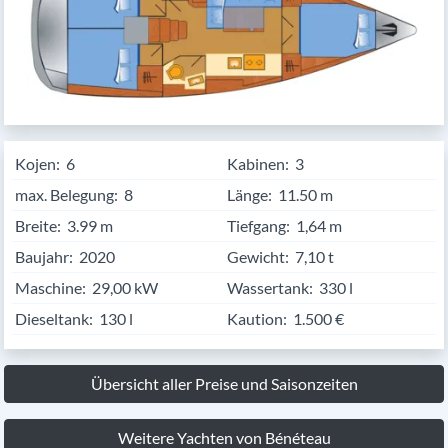
Kojen:
6
Kabinen:
3
max. Belegung:
8
Länge:
11.50
Breite:
3.99
Tiefgang:
1,64 m
Baujahr:
2020
Gewicht:
7,10 t
Maschine:
29,00 kW
Wassertank:
330 l
Dieseltank:
130 l
Kaution:
1.500 €
Übersicht aller Preise und Saisonzeiten
Weitere Yachten von Bénéteau