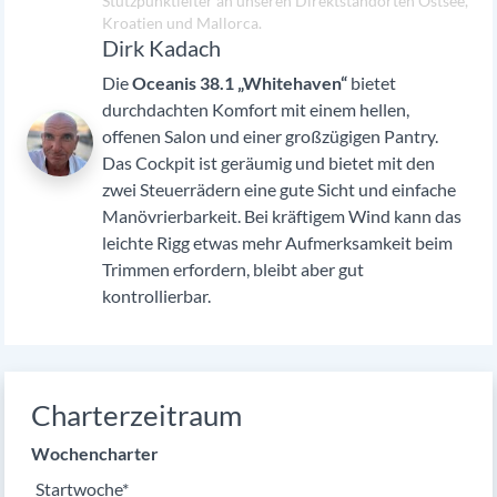
Stützpunktleiter an unseren Direktstandorten Ostsee,
Kroatien und Mallorca.
Dirk Kadach
Die
Oceanis 38.1 „Whitehaven“
bietet
durchdachten Komfort mit einem hellen,
offenen Salon und einer großzügigen Pantry.
Das Cockpit ist geräumig und bietet mit den
zwei Steuerrädern eine gute Sicht und einfache
Manövrierbarkeit. Bei kräftigem Wind kann das
leichte Rigg etwas mehr Aufmerksamkeit beim
Trimmen erfordern, bleibt aber gut
kontrollierbar.
Charterzeitraum
Wochencharter
Pflichtfeld
Startwoche
*