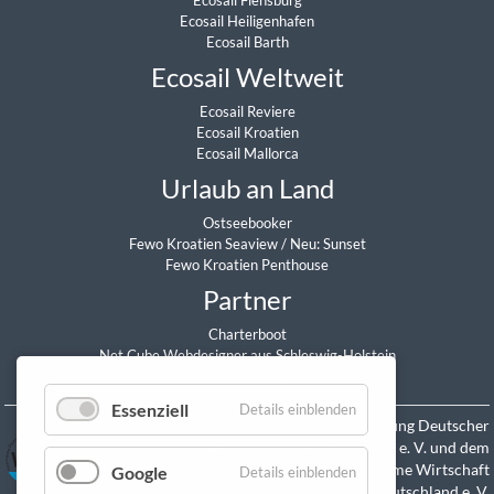
Ecosail Heiligenhafen
Ecosail Barth
Ecosail Weltweit
Ecosail Reviere
Ecosail Kroatien
Ecosail Mallorca
Urlaub an Land
Ostseebooker
Fewo Kroatien Seaview
/
Neu: Sunset
Fewo Kroatien Penthouse
Partner
Charterboot
Net Cube Webdesigner aus Schleswig-Holstein
Daniel Sitzmann
Essenziell
Details einblenden
Mitglied in der Vereinigung Deutscher
Yacht-Charterunternehmen e. V. und dem
Verband Maritime Wirtschaft
Google
Details einblenden
Deutschland e. V.