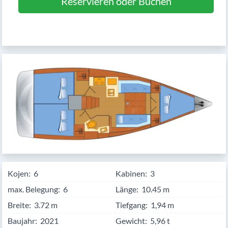
Reservieren oder Buchen
Kojen:
6
Kabinen:
3
max. Belegung:
6
Länge:
10.45
Breite:
3.72
Tiefgang:
1,94 m
Baujahr:
2021
Gewicht:
5,96 t