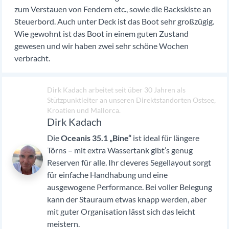
zum Verstauen von Fendern etc., sowie die Backskiste an
Steuerbord. Auch unter Deck ist das Boot sehr großzügig.
Wie gewohnt ist das Boot in einem guten Zustand
gewesen und wir haben zwei sehr schöne Wochen
verbracht.
Dirk Kadach arbeitet seit über 30 Jahren als
Stützpunktleiter an unseren Direktstandorten Ostsee,
Kroatien und Mallorca.
Dirk Kadach
Die
Oceanis 35.1 „Bine“
ist ideal für längere
Törns – mit extra Wassertank gibt’s genug
Reserven für alle. Ihr cleveres Segellayout sorgt
für einfache Handhabung und eine
ausgewogene Performance. Bei voller Belegung
kann der Stauraum etwas knapp werden, aber
mit guter Organisation lässt sich das leicht
meistern.