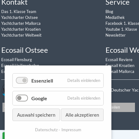
Kontakt
Service
Das 1. Klasse Team
Blog
Yachtcharter Ostsee
Mediathek
Yachtcharter Mallorca
Facebook 1. Klass
Yachtcharter Kroatien
Youtube 1. Klasse
Yachtcharter Weltweit
Newsletter
Ecosail Ostsee
Ecosail W
Ecosail Flensburg
Ecosail Reviere
Ecosail Heiligenhafen
Ecosail Kroatien
Ecosail Barth
Ecosail Mallorca
Essenziell
Details einblenden
Mitglied in der Vereinigung Deutscher Ya
Google
Details einblenden
teilen
teilen
mitteilen
Auswahl speichern
Alle akzeptieren
Datenschutz
Impressum