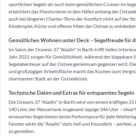
sportlichen Segeln als auch beim gemütlichen Cruisen im Seg
erleichtert das Manövrieren in den Häfen entlang der Ostseek
auch bei längeren Charter-Törns der Komfort nicht auf der 
Kinderspiel, Küste und offenes Meer der Ostsee zu entdecken
Gemütliches Wohnen unter Deck – Segelfreude für d
Im Salon der Oceanis 37 "Aladin" in Barth trifft helles Inter
Jahr 2021 sorgen für Gemütlichkeit, während der klappbare S
Segelabenteuer auf der Ostsee gemeinsam gegessen wird. Di
und großzügiger Arbeitsfläche macht das Kochen zum Vergnüg
charmanten Stadt an der Ostseeküste.
Technische Daten und Extras für entspanntes Segeln
Die Oceanis 37 "Aladin" in Barth wird von einem kräftigen 21
140 Liter, der Wassertank insgesamt üppige 346 Liter – ideal
erneuerten Segel bieten beste Performance für jede Wetterl
Fenster wirkt die "Aladin" stets hell und freundlich – perfekt
zu genießen.