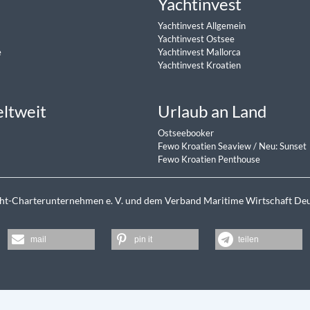
Yachtinvest
Yachtinvest Allgemein
Yachtinvest Ostsee
e
Yachtinvest Mallorca
Yachtinvest Kroatien
eltweit
Urlaub an Land
Ostseebooker
Fewo Kroatien Seaview
/
Neu: Sunset
Fewo Kroatien Penthouse
cht-Charterunternehmen e. V. und dem Verband Maritime Wirtschaft Deut
mail
pin it
teilen