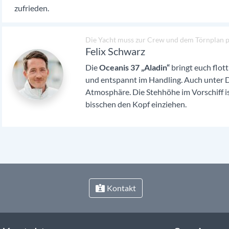
zufrieden.
Die Yacht muss zur Crew und dem Törnplan pas
Felix Schwarz
Die
Oceanis 37 „Aladin“
bringt euch flott
und entspannt im Handling. Auch unter D
Atmosphäre. Die Stehhöhe im Vorschiff i
bisschen den Kopf einziehen.
Kontakt