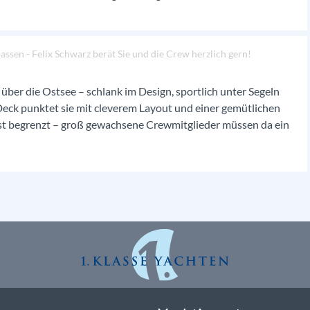
sen - Felix Schwarz berät Sie und die Crew herzlich gern!
 über die Ostsee – schlank im Design, sportlich unter Segeln
eck punktet sie mit cleverem Layout und einer gemütlichen
st begrenzt – groß gewachsene Crewmitglieder müssen da ein