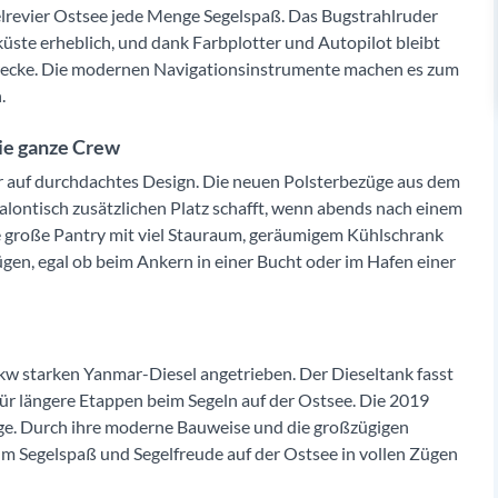
elrevier Ostsee jede Menge Segelspaß. Das Bugstrahlruder
üste erheblich, und dank Farbplotter und Autopilot bleibt
Strecke. Die modernen Navigationsinstrumente machen es zum
.
ie ganze Crew
ieur auf durchdachtes Design. Die neuen Polsterbezüge aus dem
alontisch zusätzlichen Platz schafft, wenn abends nach einem
e große Pantry mit viel Stauraum, geräumigem Kühlschrank
en, egal ob beim Ankern in einer Bucht oder im Hafen einer
 kw starken Yanmar-Diesel angetrieben. Der Dieseltank fasst
 für längere Etappen beim Segeln auf der Ostsee. Die 2019
age. Durch ihre moderne Bauweise und die großzügigen
, um Segelspaß und Segelfreude auf der Ostsee in vollen Zügen