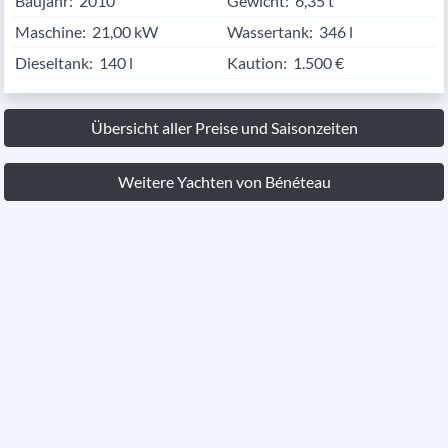
Baujahr:
2010
Gewicht:
6,35 t
Maschine:
21,00 kW
Wassertank:
346 l
Dieseltank:
140 l
Kaution:
1.500 €
Übersicht aller Preise und Saisonzeiten
Weitere Yachten von Bénéteau