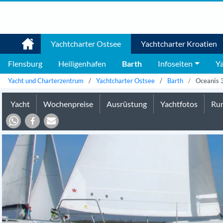
Yachtcharter Ostsee
Yachtcharter Kroatien
Flensburg
Heiligenhafen
Barth
Infoseiten
Ya
Yacht und Charterzentrum
Yachtcharter Ostsee
Barth
Oceanis 
Yacht
Wochenpreise
Ausrüstung
Yachtfotos
Run