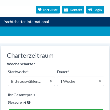
Merkliste
Kontakt
Login
Yachtcharter International
Charterzeitraum
Wochencharter
Pflichtfeld
Pflichtfeld
Startwoche
*
Dauer
*
Ihr Gesamtpreis
Sie sparen
€