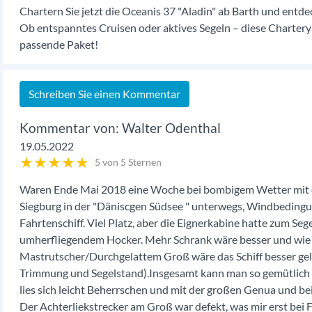
Chartern Sie jetzt die Oceanis 37 "Aladin" ab Barth und entde
Ob entspanntes Cruisen oder aktives Segeln – diese Chartery
passende Paket!
Schreiben Sie einen Kommentar
Walter Odenthal
19.05.2022
★
★
★
★
★
5 von 5 Sternen
Waren Ende Mai 2018 eine Woche bei bombigem Wetter mit der
Siegburg in der "Däniscgen Südsee " unterwegs, Windbedingung
Fahrtenschiff. Viel Platz, aber die Eignerkabine hatte zum Se
umherfliegendem Hocker. Mehr Schrank wäre besser und wie 
Mastrutscher/Durchgelattem Groß wäre das Schiff besser gel
Trimmung und Segelstand).Insgesamt kann man so gemütlich 
lies sich leicht Beherrschen und mit der großen Genua und bei
Der Achterliekstrecker am Groß war defekt, was mir erst bei Fah