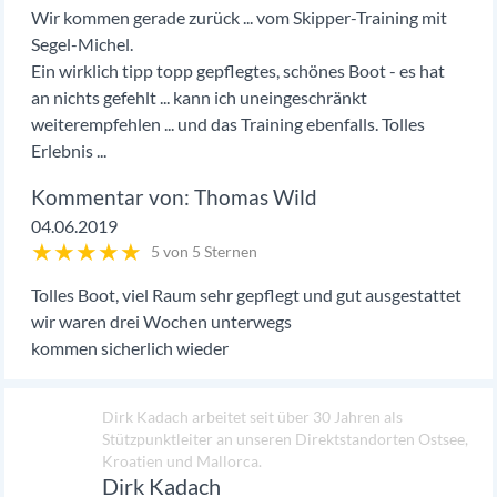
Wir kommen gerade zurück ... vom Skipper-Training mit
Segel-Michel.
Ein wirklich tipp topp gepflegtes, schönes Boot - es hat
an nichts gefehlt ... kann ich uneingeschränkt
weiterempfehlen ... und das Training ebenfalls. Tolles
Erlebnis ...
Thomas Wild
04.06.2019
★
★
★
★
★
5 von 5 Sternen
Tolles Boot, viel Raum sehr gepflegt und gut ausgestattet
wir waren drei Wochen unterwegs
kommen sicherlich wieder
Dirk Kadach arbeitet seit über 30 Jahren als
Stützpunktleiter an unseren Direktstandorten Ostsee,
Kroatien und Mallorca.
Dirk Kadach