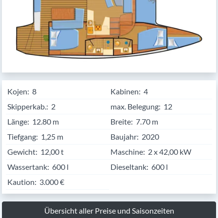
Kojen:
8
Kabinen:
4
Skipperkab.:
2
max. Belegung:
12
Länge:
12.80
Breite:
7.70
Tiefgang:
1,25 m
Baujahr:
2020
Gewicht:
12,00 t
Maschine:
2 x 42,00 kW
Wassertank:
600 l
Dieseltank:
600 l
Kaution:
3.000 €
Übersicht aller Preise und Saisonzeiten