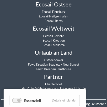
Ecosail Ostsee
Ecosail Flensburg
Ecosail Heiligenhafen
Ecosail Barth
Ecosail Weltweit
Ecosail Reviere
Ecosail Kroatien
Ecosail Mallorca
Urlaub an Land
Ostseebooker
Fewo Kroatien Seaview
/
Neu: Sunset
Fewo Kroatien Penthouse
Partner
Charterboot
Net Cube Webdesigner aus Schleswig-Holstein
Daniel Sitzmann
Essenziell
Details einblenden
Mitglied in der Vereinigung Deutscher