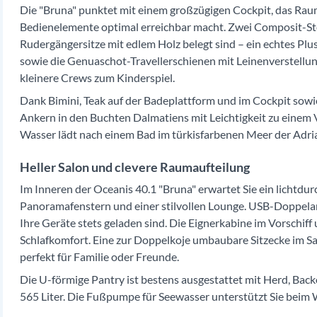
Die "Bruna" punktet mit einem großzügigen Cockpit, das Raum f
Bedienelemente optimal erreichbar macht. Zwei Composit-Ste
Rudergängersitze mit edlem Holz belegt sind – ein echtes Plus
sowie die Genuaschot-Travellerschienen mit Leinenverstellu
kleinere Crews zum Kinderspiel.
Dank Bimini, Teak auf der Badeplattform und im Cockpit sowi
Ankern in den Buchten Dalmatiens mit Leichtigkeit zu eine
Wasser lädt nach einem Bad im türkisfarbenen Meer der Adria 
Heller Salon und clevere Raumaufteilung
Im Inneren der Oceanis 40.1 "Bruna" erwartet Sie ein lichtdu
Panoramafenstern und einer stilvollen Lounge. USB-Doppelans
Ihre Geräte stets geladen sind. Die Eignerkabine im Vorschif
Schlafkomfort. Eine zur Doppelkoje umbaubare Sitzecke im S
perfekt für Familie oder Freunde.
Die U-förmige Pantry ist bestens ausgestattet mit Herd, Bac
565 Liter. Die Fußpumpe für Seewasser unterstützt Sie beim