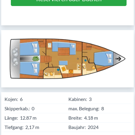
Kojen:
6
Kabinen:
3
Skipperkab.:
0
max. Belegung:
8
Länge:
12.87
Breite:
4.18
Tiefgang:
2,17 m
Baujahr:
2024