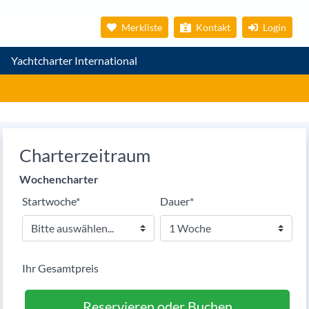
Merkliste
Kontakt
Login
Yachtcharter International
Charterzeitraum
Wochencharter
Pflichtfeld
Pflichtfeld
Startwoche
*
Dauer
*
Ihr Gesamtpreis
Reservieren oder Buchen