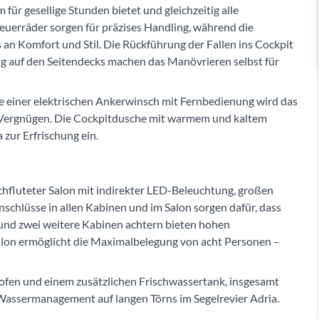
ür gesellige Stunden bietet und gleichzeitig alle
uerräder sorgen für präzises Handling, während die
 an Komfort und Stil. Die Rückführung der Fallen ins Cockpit
ng auf den Seitendecks machen das Manövrieren selbst für
e einer elektrischen Ankerwinsch mit Fernbedienung wird das
m Vergnügen. Die Cockpitdusche mit warmem und kaltem
zur Erfrischung ein.
rchfluteter Salon mit indirekter LED-Beleuchtung, großen
chlüsse in allen Kabinen und im Salon sorgen dafür, dass
f und zwei weitere Kabinen achtern bieten hohen
alon ermöglicht die Maximalbelegung von acht Personen –
kofen und einem zusätzlichen Frischwassertank, insgesamt
 Wassermanagement auf langen Törns im Segelrevier Adria.