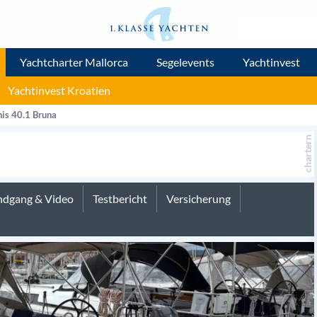
Yachtcharter Mallorca
Segelevents
Yachtinvest
Yachtinvest Kroatien
is 40.1 Bruna
chartern
dgang & Video
Testbericht
Versicherung