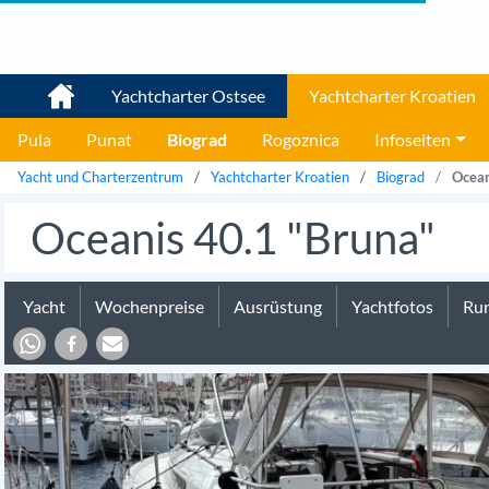
Yachtcharter Ostsee
Yachtcharter Kroatien
Pula
Punat
Biograd
Rogoznica
Infoseiten
Yacht und Charterzentrum
Yachtcharter Kroatien
Biograd
Ocean
Oceanis 40.1 "Bruna"
Yacht
Wochenpreise
Ausrüstung
Yachtfotos
Run