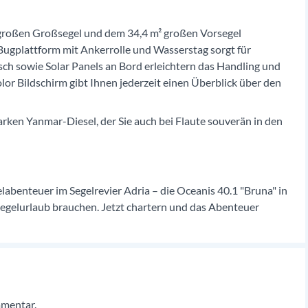
² großen Großsegel und dem 34,4 m² großen Vorsegel
Bugplattform mit Ankerrolle und Wasserstag sorgt für
sch sowie Solar Panels an Bord erleichtern das Handling und
or Bildschirm gibt Ihnen jederzeit einen Überblick über den
rken Yanmar-Diesel, der Sie auch bei Flaute souverän in den
abenteuer im Segelrevier Adria – die Oceanis 40.1 "Bruna" in
 Segelurlaub brauchen. Jetzt chartern und das Abenteuer
mmentar.