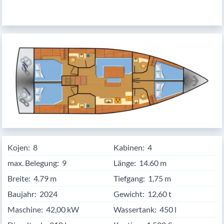
Kojen:
8
Kabinen:
4
max. Belegung:
9
Länge:
14.60
Breite:
4.79
Tiefgang:
1,75 m
Baujahr:
2024
Gewicht:
12,60 t
Maschine:
42,00 kW
Wassertank:
450 l