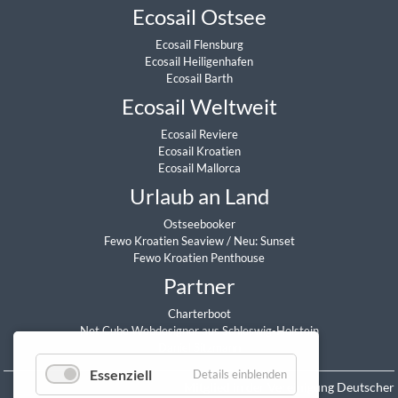
Ecosail Ostsee
Ecosail Flensburg
Ecosail Heiligenhafen
Ecosail Barth
Ecosail Weltweit
Ecosail Reviere
Ecosail Kroatien
Ecosail Mallorca
Urlaub an Land
Ostseebooker
Fewo Kroatien Seaview
/
Neu: Sunset
Fewo Kroatien Penthouse
Partner
Charterboot
Net Cube Webdesigner aus Schleswig-Holstein
Daniel Sitzmann
Essenziell
Details einblenden
Mitglied in der Vereinigung Deutscher