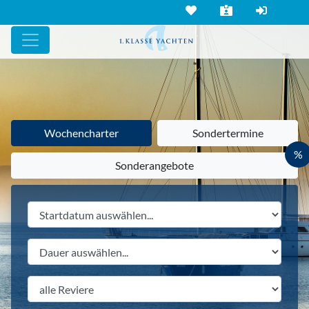
Wochencharter
Sondertermine
%
Sonderangebote