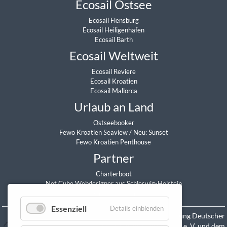
Ecosail Ostsee
Ecosail Flensburg
Ecosail Heiligenhafen
Ecosail Barth
Ecosail Weltweit
Ecosail Reviere
Ecosail Kroatien
Ecosail Mallorca
Urlaub an Land
Ostseebooker
Fewo Kroatien Seaview
/
Neu: Sunset
Fewo Kroatien Penthouse
Partner
Charterboot
Net Cube Webdesigner aus Schleswig-Holstein
Daniel Sitzmann
Essenziell
Details einblenden
Mitglied in der Vereinigung Deutscher
Yacht-Charterunternehmen e. V. und dem