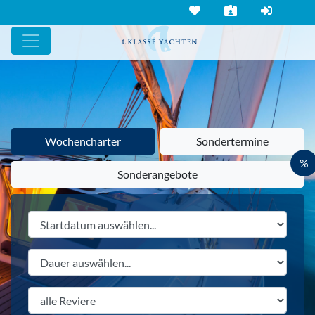
Wochencharter
Sondertermine
%
Sonderangebote