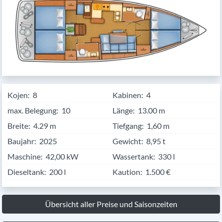
Kojen:
8
Kabinen:
4
max. Belegung:
10
Länge:
13.00
Breite:
4.29
Tiefgang:
1,60 m
Baujahr:
2025
Gewicht:
8,95 t
Maschine:
42,00 kW
Wassertank:
330 l
Dieseltank:
200 l
Kaution:
1.500 €
Übersicht aller Preise und Saisonzeiten