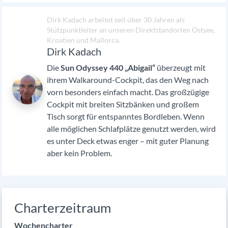
Dirk Kadach arbeitet seit über 30 Jahren als
Stützpunktleiter an unseren Direktstandorten Ostsee,
Kroatien und Mallorca.
Dirk Kadach
Die
Sun Odyssey 440 „Abigail“
überzeugt mit
ihrem Walkaround-Cockpit, das den Weg nach
vorn besonders einfach macht. Das großzügige
Cockpit mit breiten Sitzbänken und großem
Tisch sorgt für entspanntes Bordleben. Wenn
alle möglichen Schlafplätze genutzt werden, wird
es unter Deck etwas enger – mit guter Planung
aber kein Problem.
Charterzeitraum
Wochencharter