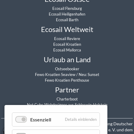
Ecosail Flensburg
Ecosail Heiligenhafen
Ecosail Barth
Ecosail Weltweit
Ecosail Reviere
Ecosail Kroatien
Ecosail Mallorca
Urlaub an Land
Ostseebooker
Fewo Kroatien Seaview
/
Neu: Sunset
Fewo Kroatien Penthouse
Partner
Charterboot
Net Cube Webdesigner aus Schleswig-Holstein
Daniel Sitzmann
Essenziell
Details einblenden
Mitglied in der Vereinigung Deutscher
Yacht-Charterunternehmen e. V. und dem