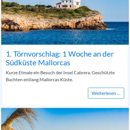
1. Törnvorschlag: 1 Woche an der
Südküste Mallorcas
Kurze Etmale ein Besuch der Insel Cabrera. Geschützte
Buchten entlang Mallorcas Küste.
1. T
Weiterlesen …