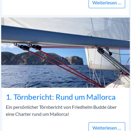
5. T
Weiterlesen …
1. Törnbericht: Rund um Mallorca
Ein persönlicher Törnbericht von Friedhelm Budde über
eine Charter rund um Mallorca!
1. T
Weiterlesen …