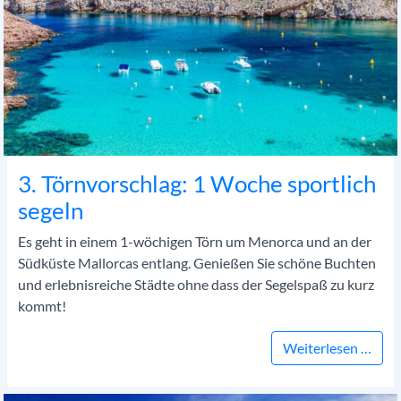
3. Törnvorschlag: 1 Woche sportlich
segeln
Es geht in einem 1-wöchigen Törn um Menorca und an der
Südküste Mallorcas entlang. Genießen Sie schöne Buchten
und erlebnisreiche Städte ohne dass der Segelspaß zu kurz
kommt!
3. T
Weiterlesen …