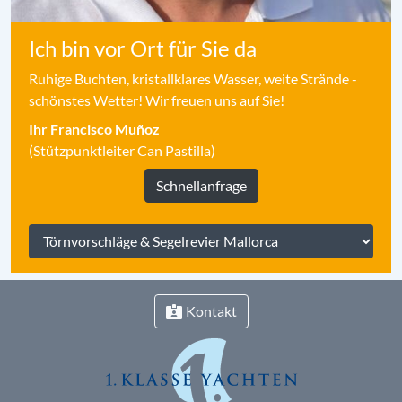
Ich bin vor Ort für Sie da
Ruhige Buchten, kristallklares Wasser, weite Strände -
schönstes Wetter! Wir freuen uns auf Sie!
Ihr Francisco Muñoz
(Stützpunktleiter Can Pastilla)
Schnellanfrage
Kontakt