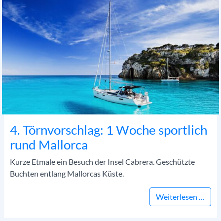
4. Törnvorschlag: 1 Woche sportlich
rund Mallorca
Kurze Etmale ein Besuch der Insel Cabrera. Geschützte
Buchten entlang Mallorcas Küste.
4. T
Weiterlesen …