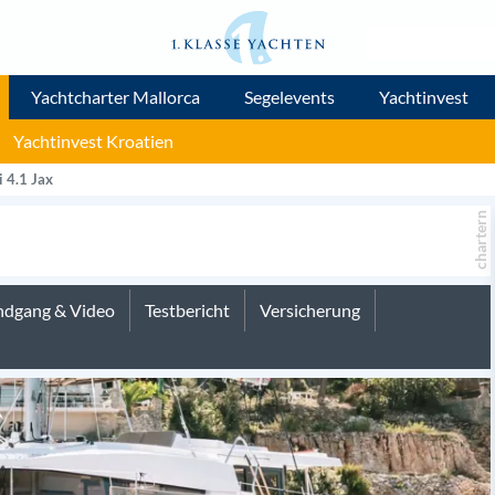
Yachtcharter Mallorca
Segelevents
Yachtinvest
Yachtinvest Kroatien
i 4.1 Jax
chartern
dgang & Video
Testbericht
Versicherung