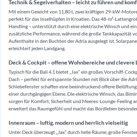
Technik & Segelverhalten – leicht zu führen und komf
Mit einem Gewicht von 11,80 t, zwei kräftigen 29-kW-Motoren
perfekt für das Inselhüpfen in Kroatien. Das 48-m²-Lattengr
Handling – unterstützt durch eine elektrische Winsch und ein
zusätzliche Performance, während die große Tankkapazität vo
Aufenthalte in den Buchten der Adria ausgelegt ist. Solarpa
erleichtert jeden Landgang.
Deck & Cockpit – offene Wohnbereiche und clevere
Typisch für die Bali 4.1 bietet „Jax“ ein großes Vorschiff-Co
Dach – perfekt für entspannte Stunden mit Blick über die Adr
Schiebefenster schaffen eine beeindruckend offene Belüftung
einer durchgängigen Ebene. Die elektrische Winsch, das Bim
sorgen für Komfort, Sicherheit und Meeres-Lounge-Feeling a
erweitert das Raumgefühl und macht das Bordleben besonde
Innenraum – luftig, modern und herrlich vielseitig
Unter Deck überzeugt „Jax“ durch helle Räume, große Fenster 