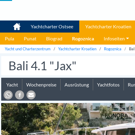
Yachtcharter Ostsee
Yachtcharter Kroatien
Pula
Punat
Biograd
Rogoznica
Infoseiten
Yacht und Charterzentrum
Yachtcharter Kroatien
Rogoznica
Bal
Bali 4.1 "Jax"
Yacht
Wochenpreise
Ausrüstung
Yachtfotos
Run