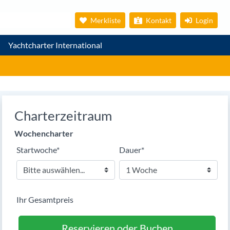
Merkliste
Kontakt
Login
Yachtcharter International
Charterzeitraum
Wochencharter
Pflichtfeld
Pflichtfeld
Startwoche
*
Dauer
*
Ihr Gesamtpreis
Reservieren oder Buchen