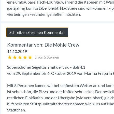
eine umbaubare Tisch-Lounge, während die Kabinen mit War
ganzjährig komfortabel bleibt. Haustiere sind willkommen – pe
vierbeinigen Freunden genießen möchten.
Schreiben Sie einen Kommentar
Die Möhle Crew
11.10.2019
★
★
★
★
★
5 von 5 Sternen
Superschöner Segeltörn mit der Jax – Bali 4.1
vom 29. September bis 6. Oktober 2019 von Marina Frapa in
Mit 8 Personen kamen wir bei schönstem Wetter an und konn
ist sehr schön, die Pizza und der Kaffee sehr lecker. Der best
restlichen Einkäufen und der Übergabe (wie vereinbart) gleic
hilfsbereiten Stützpunktmitarbeiter nahmen wir Kurs auf Ma
Städtchen.