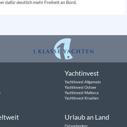
r dafür deutlich mehr Freiheit an Bord.
Yachtinvest
Yachtinvest Allgemein
Yachtinvest Ostsee
e
Yachtinvest Mallorca
Yachtinvest Kroatien
eltweit
Urlaub an Land
Ostseebooker