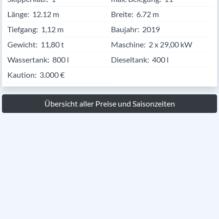
Länge:
12.12
Breite:
6.72
Tiefgang:
1,12 m
Baujahr:
2019
Gewicht:
11,80 t
Maschine:
2 x 29,00 kW
Wassertank:
800 l
Dieseltank:
400 l
Kaution:
3.000 €
Übersicht aller Preise und Saisonzeiten