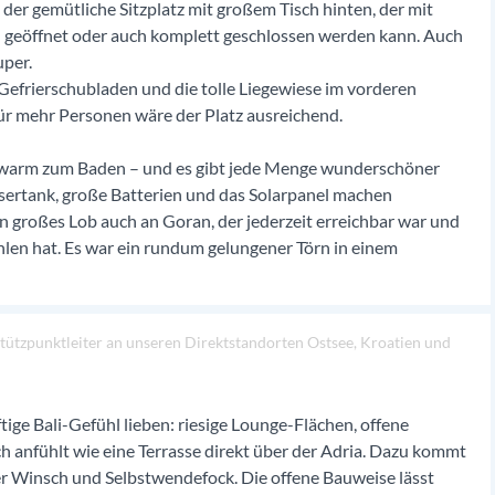
 der gemütliche Sitzplatz mit großem Tisch hinten, der mit
 geöffnet oder auch komplett geschlossen werden kann. Auch
uper.
efrierschubladen und die tolle Liegewiese im vorderen
ür mehr Personen wäre der Platz ausreichend.
 warm zum Baden – und es gibt jede Menge wunderschöner
ertank, große Batterien und das Solarpanel machen
n großes Lob auch an Goran, der jederzeit erreichbar war und
len hat. Es war ein rundum gelungener Törn in einem
 Stützpunktleiter an unseren Direktstandorten Ostsee, Kroatien und
uftige Bali-Gefühl lieben: riesige Lounge-Flächen, offene
ch anfühlt wie eine Terrasse direkt über der Adria. Dazu kommt
er Winsch und Selbstwendefock. Die offene Bauweise lässt