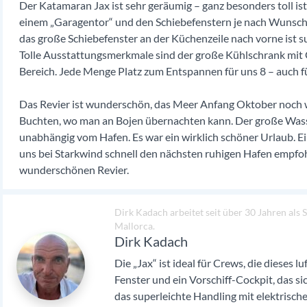
Der Katamaran Jax ist sehr geräumig – ganz besonders toll ist
einem „Garagentor“ und den Schiebefenstern je nach Wunsch
das große Schiebefenster an der Küchenzeile nach vorne ist s
Tolle Ausstattungsmerkmale sind der große Kühlschrank mit G
Bereich. Jede Menge Platz zum Entspannen für uns 8 – auch f
Das Revier ist wunderschön, das Meer Anfang Oktober noch
Buchten, wo man an Bojen übernachten kann. Der große Wass
unabhängig vom Hafen. Es war ein wirklich schöner Urlaub. Ei
uns bei Starkwind schnell den nächsten ruhigen Hafen empfoh
wunderschönen Revier.
Dirk Kadach arbeitet seit über 30 Jahren als
Mallorca.
Dirk Kadach
Die „Jax“ ist ideal für Crews, die dieses l
Fenster und ein Vorschiff-Cockpit, das si
das superleichte Handling mit elektrisch