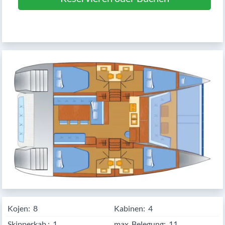
Kojen:
8
Kabinen:
4
Skipperkab.:
1
max. Belegung:
11