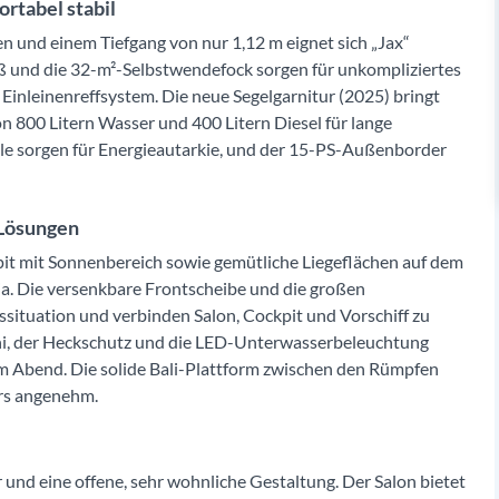
ortabel stabil
 und einem Tiefgang von nur 1,12 m eignet sich „Jax“
oß und die 32-m²-Selbstwendefock sorgen für unkompliziertes
 Einleinenreffsystem. Die neue Segelgarnitur (2025) bringt
n 800 Litern Wasser und 400 Litern Diesel für lange
nele sorgen für Energieautarkie, und der 15-PS-Außenborder
 Lösungen
ckpit mit Sonnenbereich sowie gemütliche Liegeflächen auf dem
ia. Die versenkbare Frontscheibe und die großen
ssituation und verbinden Salon, Cockpit und Vorschiff zu
ini, der Heckschutz und die LED-Unterwasserbeleuchtung
m Abend. Die solide Bali-Plattform zwischen den Rümpfen
rs angenehm.
und eine offene, sehr wohnliche Gestaltung. Der Salon bietet