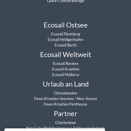
Quick-Charteranfrage
Ecosail Ostsee
Ecosail Flensburg
Ecosail Heiligenhafen
Ecosail Barth
Ecosail Weltweit
Ecosail Reviere
Ecosail Kroatien
Ecosail Mallorca
Urlaub an Land
Ostseebooker
Fewo Kroatien Seaview
/
Neu: Sunset
Fewo Kroatien Penthouse
Partner
Charterboot
Net Cube Webdesigner aus Schleswig-Holstein