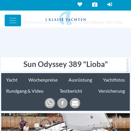
Yacht und Charterzentrum
Yachtinvest
Sun Odyssey 389 Lioba
chartern
Sun Odyssey 389 "Lioba"
Yacht
Wochenpreise
Ausrüstung
Yachtfotos
Rundgang & Video
Testbericht
Versicherung