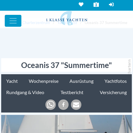
Yacht und Charterzentrum
Yachtinvest
Oceanis 37 Summertime
chartern
Oceanis 37 "Summertime"
Yacht
Wochenpreise
Ausrüstung
Yachtfotos
Rundgang & Video
Testbericht
Versicherung