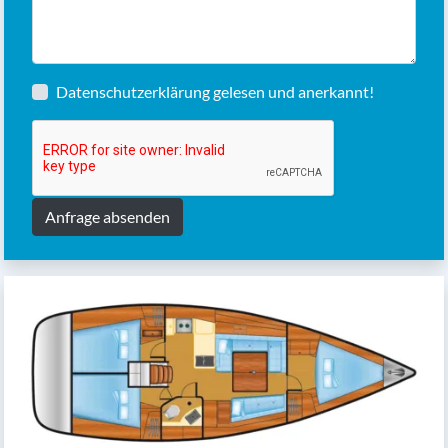
Datenschutzerklärung
gelesen und anerkannt!
Anfrage absenden
Kojen:
6
Kabinen:
3