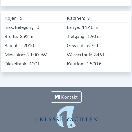
max. Belegung:
8
Länge:
11.48
Breite:
3.92
Tiefgang:
1,90 m
Baujahr:
2010
Gewicht:
6,35 t
Maschine:
21,00 kW
Wassertank:
346 l
Dieseltank:
130 l
Kaution:
1.500 €
Kontakt
+49 (0) 4362 / 73 23