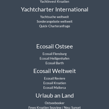
Sonderangebote weltweit
Quick-Charteranfrage
Ecosail Ostsee
Ecosail Flensburg
Ecosail Heiligenhafen
Ecosail Barth
Ecosail Weltweit
Ecosail Reviere
Ecosail Kroatien
Ecosail Mallorca
Urlaub an Land
Ostseebooker
Fewo Kroatien Seaview
/
Neu: Sunset
Fewo Kroatien Penthouse
Partner
Charterboot