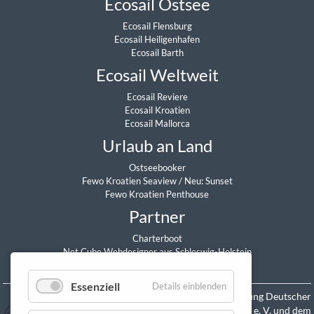
Ecosail Ostsee
Ecosail Flensburg
Ecosail Heiligenhafen
Ecosail Barth
Ecosail Weltweit
Ecosail Reviere
Ecosail Kroatien
Ecosail Mallorca
Urlaub an Land
Ostseebooker
Fewo Kroatien Seaview
/
Neu: Sunset
Fewo Kroatien Penthouse
Partner
Charterboot
Net Cube Webdesigner aus Schleswig-Holstein
Daniel Sitzmann
Essenziell
Details einblenden
Mitglied in der Vereinigung Deutscher
Yacht-Charterunternehmen e. V. und dem