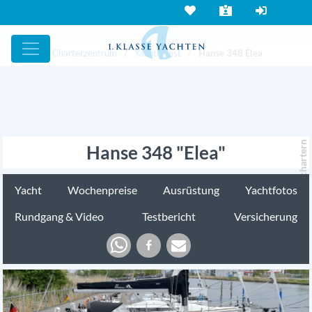
Yacht und Charterzentrum
Yachtinvest
Hanse 348 Elea
chartern
Hanse 348 "Elea"
Yacht
Wochenpreise
Ausrüstung
Yachtfotos
Rundgang & Video
Testbericht
Versicherung