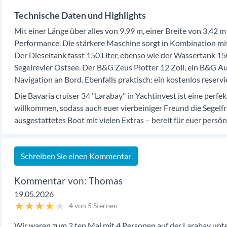
Technische Daten und Highlights
Mit einer Länge über alles von 9,99 m, einer Breite von 3,42 m
Performance. Die stärkere Maschine sorgt in Kombination mi
Der Dieseltank fasst 150 Liter, ebenso wie der Wassertank 15
Segelrevier Ostsee. Der B&G Zeus Plotter 12 Zoll, ein B&G 
Navigation an Bord. Ebenfalls praktisch: ein kostenlos reser
Die Bavaria cruiser 34 "Larabay" in Yachtinvest ist eine perf
willkommen, sodass auch euer vierbeiniger Freund die Segelf
ausgestattetes Boot mit vielen Extras – bereit für euer persö
Schreiben Sie einen Kommentar
Thomas
19.05.2026
★
★
★
★
★
4 von 5 Sternen
Wir waren zum 2.ten Mal mit 4 Personen auf der Larabay unte