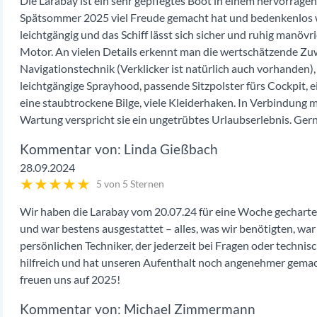
Die Larabay ist ein sehr gepflegtes Boot in einem hervorra
Spätsommer 2025 viel Freude gemacht hat und bedenkenlos 
leichtgängig und das Schiff lässt sich sicher und ruhig manöv
Motor. An vielen Details erkennt man die wertschätzende Zu
Navigationstechnik (Verklicker ist natürlich auch vorhanden),
leichtgängige Sprayhood, passende Sitzpolster fürs Cockpit, 
eine staubtrockene Bilge, viele Kleiderhaken. In Verbindung m
Wartung verspricht sie ein ungetrübtes Urlaubserlebnis. Ger
Linda Gießbach
28.09.2024
★
★
★
★
★
5 von 5 Sternen
Wir haben die Larabay vom 20.07.24 für eine Woche gecharte
und war bestens ausgestattet – alles, was wir benötigten, 
persönlichen Techniker, der jederzeit bei Fragen oder techni
hilfreich und hat unseren Aufenthalt noch angenehmer gemac
freuen uns auf 2025!
Michael Zimmermann