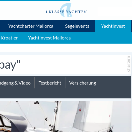
Yachtcharter Mallorca
Segelevents
Yachtinvest
 Kroatien
Yachtinvest Mallorca
chartern
abay"
dgang & Video
Testbericht
Versicherung