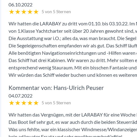
06.10.2022
★
★
★
★
★
5 von 5 Sternen
Wir hatten die LARABAY zu dritt vom 01.10. bis 03.10.22. Im 
von 1.Klasse Yachtcharter seit über 20 Jahren gewohnt sind, w
Die Ausstattung war i.O.; alles da, was man braucht. Die Segel 
Die Segeleigenschaften empfanden wir als gut. Das Schiff läuf
Alle benötigten Navigationseinrichtungen und -Hilfen waren 
Das Schiff hat drei Kabinen. Wir waren zu dritt. Mehr sollten es
entsprechend wenig Stauraum. Mit ein bisschen Fantasie un
Wir würden das Schiff wieder buchen und können es weitere
Hans-Ulrich Peuser
04.07.2022
★
★
★
★
★
5 von 5 Sternen
Wir hatten das Vergnügen, mit der LARABAY für eine Woche E
Das Boot lief sehr gut, es war auch durch die beiden Steuerräd
Was uns fehlte, war ein klassischer Windmesse/Windanzeiger 
kein adäquater Ersatz und sehr gewöhnungsbedürftig!