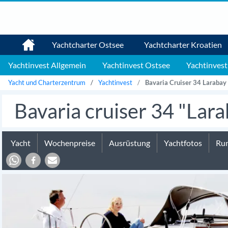
Yachtcharter Ostsee
Yachtcharter Kroatien
Yachtinvest Allgemein
Yachtinvest Ostsee
Yachtinvest
Yacht und Charterzentrum
Yachtinvest
Bavaria Cruiser 34 Larabay
Bavaria cruiser 34 "Lar
Yacht
Wochenpreise
Ausrüstung
Yachtfotos
Run