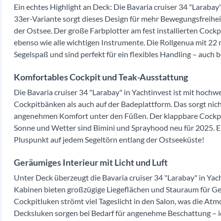
Ein echtes Highlight an Deck: Die Bavaria cruiser 34 "Laraba
33er-Variante sorgt dieses Design für mehr Bewegungsfreihei
der Ostsee. Der große Farbplotter am fest installierten Cockp
ebenso wie alle wichtigen Instrumente. Die Rollgenua mit 22 
Segelspaß und sind perfekt für ein flexibles Handling – auch b
Komfortables Cockpit und Teak-Ausstattung
Die Bavaria cruiser 34 "Larabay" in Yachtinvest ist mit hoch
Cockpitbänken als auch auf der Badeplattform. Das sorgt nicht
angenehmen Komfort unter den Füßen. Der klappbare Cockpitti
Sonne und Wetter sind Bimini und Sprayhood neu für 2025. Ei
Pluspunkt auf jedem Segeltörn entlang der Ostseeküste!
Geräumiges Interieur mit Licht und Luft
Unter Deck überzeugt die Bavaria cruiser 34 "Larabay" in Yach
Kabinen bieten großzügige Liegeflächen und Stauraum für G
Cockpitluken strömt viel Tageslicht in den Salon, was die A
Decksluken sorgen bei Bedarf für angenehme Beschattung – i