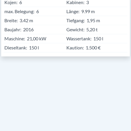
Kojen:
6
Kabinen:
3
max. Belegung:
6
Länge:
9.99
Breite:
3.42
Tiefgang:
1,95 m
Baujahr:
2016
Gewicht:
5,20 t
Maschine:
21,00 kW
Wassertank:
150 l
Dieseltank:
150 l
Kaution:
1.500 €