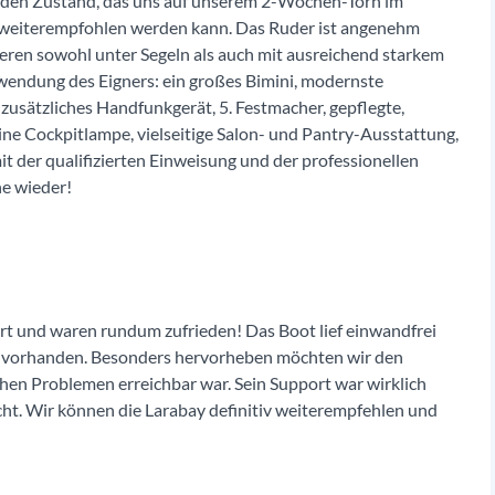
genden Zustand, das uns auf unserem 2-Wochen-Törn im
weiterempfohlen werden kann. Das Ruder ist angenehm
rieren sowohl unter Segeln als auch mit ausreichend starkem
wendung des Eigners: ein großes Bimini, modernste
 zusätzliches Handfunkgerät, 5. Festmacher, gepflegte,
eine Cockpitlampe, vielseitige Salon- und Pantry-Ausstattung,
it der qualifizierten Einweisung und der professionellen
ne wieder!
rt und waren rundum zufrieden! Das Boot lief einwandfrei
war vorhanden. Besonders hervorheben möchten wir den
schen Problemen erreichbar war. Sein Support war wirklich
ht. Wir können die Larabay definitiv weiterempfehlen und