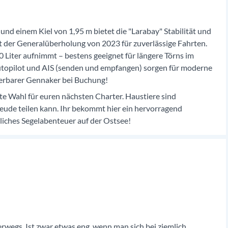
 und einem Kiel von 1,95 m bietet die "Larabay" Stabilität und
t der Generalüberholung von 2023 für zuverlässige Fahrten.
0 Liter aufnimmt – bestens geeignet für längere Törns im
Autopilot und AIS (senden und empfangen) sorgen für moderne
vierbarer Gennaker bei Buchung!
ekte Wahl für euren nächsten Charter. Haustiere sind
reude teilen kann. Ihr bekommt hier ein hervorragend
nliches Segelabenteuer auf der Ostsee!
rwegs. Ist zwar etwas eng, wenn man sich bei ziemlich