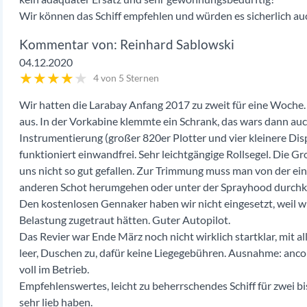
Wir können das Schiff empfehlen und würden es sicherlich au
Reinhard Sablowski
04.12.2020
★
★
★
★
★
4 von 5 Sternen
Wir hatten die Larabay Anfang 2017 zu zweit für eine Woche. D
aus. In der Vorkabine klemmte ein Schrank, das wars dann au
Instrumentierung (großer 820er Plotter und vier kleinere Dis
funktioniert einwandfrei. Sehr leichtgängige Rollsegel. Die G
uns nicht so gut gefallen. Zur Trimmung muss man von der e
anderen Schot herumgehen oder unter der Sprayhood durchk
Den kostenlosen Gennaker haben wir nicht eingesetzt, weil w
Belastung zugetraut hätten. Guter Autopilot.
Das Revier war Ende März noch nicht wirklich startklar, mit a
leer, Duschen zu, dafür keine Liegegebühren. Ausnahme: anc
voll im Betrieb.
Empfehlenswertes, leicht zu beherrschendes Schiff für zwei b
sehr lieb haben.