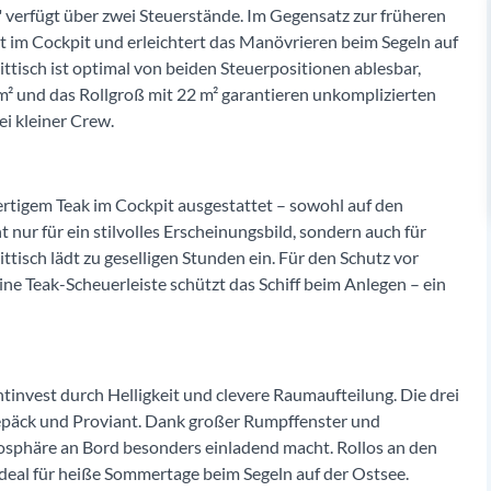
y" verfügt über zwei Steuerstände. Im Gegensatz zur früheren
t im Cockpit und erleichtert das Manövrieren beim Segeln auf
ittisch ist optimal von beiden Steuerpositionen ablesbar,
m² und das Rollgroß mit 22 m² garantieren unkomplizierten
ei kleiner Crew.
wertigem Teak im Cockpit ausgestattet – sowohl auf den
 nur für ein stilvolles Erscheinungsbild, sondern auch für
sch lädt zu geselligen Stunden ein. Für den Schutz vor
ne Teak-Scheuerleiste schützt das Schiff beim Anlegen – ein
tinvest durch Helligkeit und clevere Raumaufteilung. Die drei
epäck und Proviant. Dank großer Rumpffenster und
tmosphäre an Bord besonders einladend macht. Rollos an den
deal für heiße Sommertage beim Segeln auf der Ostsee.