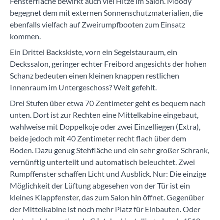
Fensterfläche bewirkt auch viel Hitze im Salon. Moody
begegnet dem mit externen Sonnenschutzmaterialien, die
ebenfalls vielfach auf Zweirumpfbooten zum Einsatz
kommen.
Ein Drittel Backskiste, vorn ein Segelstauraum, ein
Deckssalon, geringer echter Freibord angesichts der hohen
Schanz bedeuten einen kleinen knappen restlichen
Innenraum im Untergeschoss? Weit gefehlt.
Drei Stufen über etwa 70 Zentimeter geht es bequem nach
unten. Dort ist zur Rechten eine Mittelkabine eingebaut,
wahlweise mit Doppelkoje oder zwei Einzelliegen (Extra),
beide jedoch mit 40 Zentimeter recht flach über dem
Boden. Dazu genug Stehfläche und ein sehr großer Schrank,
vernünftig unterteilt und automatisch beleuchtet. Zwei
Rumpffenster schaffen Licht und Ausblick. Nur: Die einzige
Möglichkeit der Lüftung abgesehen von der Tür ist ein
kleines Klappfenster, das zum Salon hin öffnet. Gegenüber
der Mittelkabine ist noch mehr Platz für Einbauten. Oder