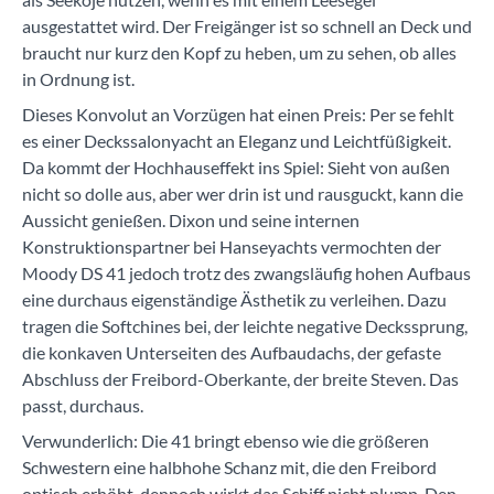
ausgestattet wird. Der Freigänger ist so schnell an Deck und
braucht nur kurz den Kopf zu heben, um zu sehen, ob alles
in Ordnung ist.
Dieses Konvolut an Vorzügen hat einen Preis: Per se fehlt
es einer Deckssalonyacht an Eleganz und Leichtfüßigkeit.
Da kommt der Hochhauseffekt ins Spiel: Sieht von außen
nicht so dolle aus, aber wer drin ist und rausguckt, kann die
Aussicht genießen. Dixon und seine internen
Konstruktionspartner bei Hanseyachts vermochten der
Moody DS 41 jedoch trotz des zwangsläufig hohen Aufbaus
eine durchaus eigenständige Ästhetik zu verleihen. Dazu
tragen die Softchines bei, der leichte negative Deckssprung,
die konkaven Unterseiten des Aufbaudachs, der gefaste
Abschluss der Freibord-Oberkante, der breite Steven. Das
passt, durchaus.
Verwunderlich: Die 41 bringt ebenso wie die größeren
Schwestern eine halbhohe Schanz mit, die den Freibord
optisch erhöht, dennoch wirkt das Schiff nicht plump. Den