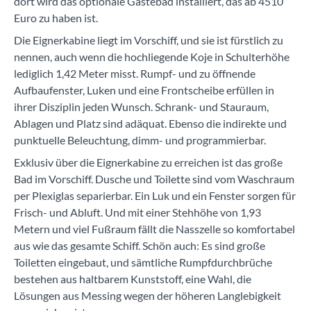
dort wird das optionale Gästebad installiert, das ab 4510
Euro zu haben ist.
Die Eignerkabine liegt im Vorschiff, und sie ist fürstlich zu
nennen, auch wenn die hochliegende Koje in Schulterhöhe
lediglich 1,42 Meter misst. Rumpf- und zu öffnende
Aufbaufenster, Luken und eine Frontscheibe erfüllen in
ihrer Disziplin jeden Wunsch. Schrank- und Stauraum,
Ablagen und Platz sind adäquat. Ebenso die indirekte und
punktuelle Beleuchtung, dimm- und programmierbar.
Exklusiv über die Eignerkabine zu erreichen ist das große
Bad im Vorschiff. Dusche und Toilette sind vom Waschraum
per Plexiglas separierbar. Ein Luk und ein Fenster sorgen für
Frisch- und Abluft. Und mit einer Stehhöhe von 1,93
Metern und viel Fußraum fällt die Nasszelle so komfortabel
aus wie das gesamte Schiff. Schön auch: Es sind große
Toiletten eingebaut, und sämt­liche Rumpfdurchbrüche
bestehen aus haltbarem Kunststoff, eine Wahl, die
Lösungen aus Messing wegen der höheren Langlebigkeit