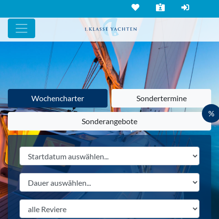
Wochencharter
Sondertermine
%
Sonderangebote