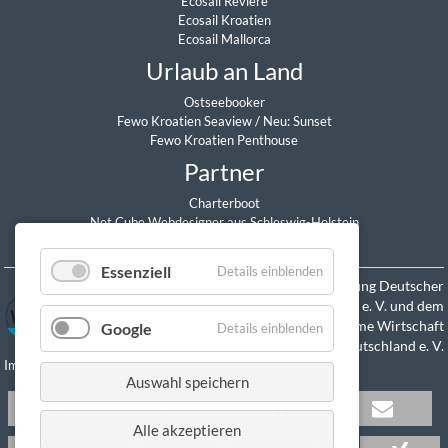
Ecosail Reviere
Ecosail Kroatien
Ecosail Mallorca
Urlaub an Land
Ostseebooker
Fewo Kroatien Seaview
/
Neu: Sunset
Fewo Kroatien Penthouse
Partner
Charterboot
Net Cube Webdesigner aus Schleswig-Holstein
Daniel Sitzmann
Essenziell
Details einblenden
Mitglied in der Vereinigung Deutscher
Yacht-Charterunternehmen e. V. und dem
Verband Maritime Wirtschaft
Google
Details einblenden
Deutschland e. V.
Impressum
Datenschutz
Auswahl speichern
Alle akzeptieren