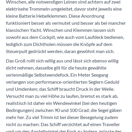
Winschen, alle notwendigen Leinen sind achtern auf zwei
elektrisehe Trommeln umgeleitet, davor steht jeweils eine
kleine Batterie Hebelklemmen. Diese Anordnung
funktioniert besser als vermutet und besser als bei mancher
klassischen Yacht. Winschen und Klemmen lassen sich
sowohl aus dem Cockpit, wie auch vom Laufdeck bedienen,
lediglich zum Dichtholen müssen die Knöpfe auf dem
Steuerpult gedrückt werden, daran gewöhnt man sich.
Das Groß rollt sich willig aus und lässt sich ebenso willig
dicht nehmen, dasselbe gilt für die heute gewählte
serienmäßige Selbstwendefock. Ein Meter Seegang
verlangen von performance-orientierten Seglern Geduld
und Umdenken; das Schiff braucht Druck in der Welle.
Versucht man zu viel Höhe zu laufen, bremst es stark ab,
realistisch ist daher ein Wendewinkel (bei den heutigen
Bedingungen) zwischen 90 und 100 Grad; die Segel gäben
mehr her. Zu viel Trimm ist bei dieser Besegelung zudem
nicht zu machen: Das Schiff verzichtet auf einen Traveller
und um den Anstellwinkel der Fock zu ändern, müsste der