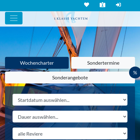
Wochencharter
Sondertermine
%
Sonderangebote