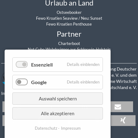
Urlaub an Land
Ostseebooker
Fewo Kroatien Seaview
/
Neu: Sunset
Fewo Kroatien Penthouse
Partner
Charterboot
Net Cube Webdesigner aus Schleswig-Holstein
Daniel Sitzmann
Essenziell
Details einblenden
Mitglied in der Vereinigung Deutscher
Yacht-Charterunternehmen e. V. und dem
Verband Maritime Wirtschaft
Google
Details einblenden
Deutschland e. V.
Impressum
Datenschutz
Auswahl speichern
Alle akzeptieren
Datenschutz
Impressum