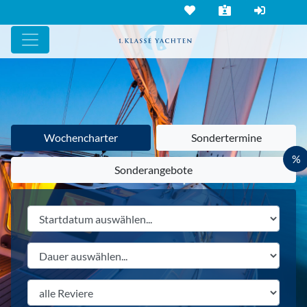
Wochencharter
Sondertermine
%
Sonderangebote