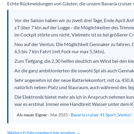
Echte Rückmeldungen von Gästen, die unsere Bavaria cruiser 4
Vor der Saison haben wir zu zweit drei Tage, Ende April An
z.T über 7 ktn auf der Logge - die Möglichkeiten des Tri
im Cockpit störte uns nicht. Vielmehr ist es bei größerer 
Neu auf der Ventus: Die Möglichkeit Gennaker zu fahren. D
6,5 bis 7 ktn Fahrt (mit Fock nur max 5,5ktn).
Zum Tiefgang, die 2,30 helfen deutlich am Wind bei den kl
An die ganz ambitionierten die sowohl Spi als auch Gennaker
Sehr angenehm ist der neue Batteriekomfort; mit ca. 450 
natürlich neben Platz und Stauraum, auch während des Seg
Die Elektronik bietet mehr als ich in Anspruch nehmen konn
war es erstmal. Immer eine Handbreit Wasser unter dem Ki
Als neuer Eigner
· Mai 2025 ·
Bavaria cruiser 41 Sport „Ventus"
Weitere Erfahrungsberichte ansehen →