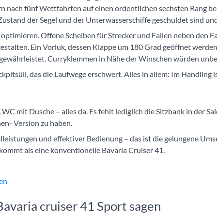
 nach fünf Wettfahrten auf einen ordentlichen sechsten Rang bei
stand der Segel und der Unterwasserschiffe geschuldet sind und 
r optimieren. Offene Scheiben für Strecker und Fallen neben den 
stalten. Ein Vorluk, dessen Klappe um 180 Grad geöffnet werden k
ewährleistet. Curryklemmen in Nähe der Winschen würden unbe
kpitsüll, das die Laufwege erschwert. Alles in allem: Im Handling is
 WC mit Dusche – alles da. Es fehlt lediglich die Sitzbank in der 
nen- Version zu haben.
leistungen und effektiver Bedienung – das ist die gelungene Umse
kommt als eine konventionelle Bavaria Cruiser 41.
ten
avaria cruiser 41 Sport sagen