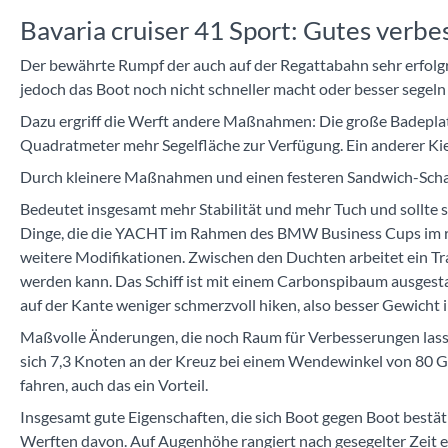
Bavaria cruiser 41 Sport: Gutes verbe
Der bewährte Rumpf der auch auf der Regattabahn sehr erfolgr
jedoch das Boot noch nicht schneller macht oder besser segeln 
Dazu ergriff die Werft andere Maßnahmen: Die große Badeplat
Quadratmeter mehr Segelfläche zur Verfügung. Ein anderer Kiel
Durch kleinere Maßnahmen und einen festeren Sandwich-Sch
Bedeutet insgesamt mehr Stabilität und mehr Tuch und sollte 
Dinge, die die YACHT im Rahmen des BMW Business Cups im real
weitere Modifikationen. Zwischen den Duchten arbeitet ein Trav
werden kann. Das Schiff ist mit einem Carbonspibaum ausgestat
auf der Kante weniger schmerzvoll hiken, also besser Gewicht 
Maßvolle Änderungen, die noch Raum für Verbesserungen lassen
sich 7,3 Knoten an der Kreuz bei einem Wendewinkel von 80 Gr
fahren, auch das ein Vorteil.
Insgesamt gute Eigenschaften, die sich Boot gegen Boot bestät
Werften davon. Auf Augenhöhe rangiert nach gesegelter Zeit ein