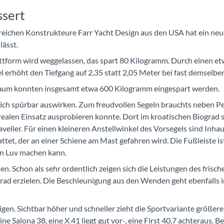
ssert
eichen Konstrukteure Farr Yacht Design aus den USA hat ein neue
lässt.
tform wird weggelassen, das spart 80 Kilogramm. Durch einen et
 erhöht den Tiefgang auf 2,35 statt 2,05 Meter bei fast demselbe
aum konnten insgesamt etwa 600 Kilogramm eingespart werden.
sich spürbar auswirken. Zum freudvollen Segeln brauchts neben P
en Einsatz ausprobieren konnte. Dort im kroatischen Biograd star
eller. Für einen kleineren Anstellwinkel des Vorsegels sind Inha
tet, der an einer Schiene am Mast gefahren wird. Die Fußleiste is
in Luv machen kann.
. Schon als sehr ordentlich zeigen sich die Leistungen des frisc
ad erzielen. Die Beschleunigung aus den Wenden geht ebenfalls in
igen. Sichtbar höher und schneller zieht die Sportvariante größer
e Salona 38, eine X 41 liegt gut vor-, eine First 40.7 achteraus.