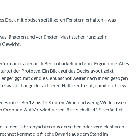
s Deck mit optisch gefälligeren Fenstern erhalten – was
was längeren und verjüngten Mast stehen rund zehn
n Gewicht.
erformance aber auch Bedienbarkeit und gute Ergonomie. Alles
tet der Prototyp. Ein Blick auf das Deckslayout zeigt
uler geriggt, mit der die Genuaschot weiter nach innen gezogen
t etwa auf Länge der achteren Hälfte entfernt, damit die Crew
hen Bootes. Bei 12 bis 15 Knoten Wind und wenig Welle lassen
 Ordnung. Auf Vorwindkursen lässt sich die 41 S schön tief
en, reinen Fahrtenyachten aus derselben oder vergleichbaren
 Berechnet kommt die frische Bavaria aus dem Stand im