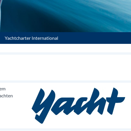
Yachtcharter International
dem
Yachten