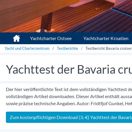
Yachtcharter Ostsee
Yachtcharter Kroatien
Yacht und Charterzentrum
Testberichte
Testbericht Bavaria cruiser
Yachttest der Bavaria cr
Der hier veröffentlichte Text ist dem vollständigen Yachttest
vollständigen Artikel downloaden. Dieser Artikel enthält aussa
sowie präzise technische Angaben. Autor: Fridtfjof Gunkel, He
Zum kostenpflichtigen Download (3,-€) Yachttest der Bavaria