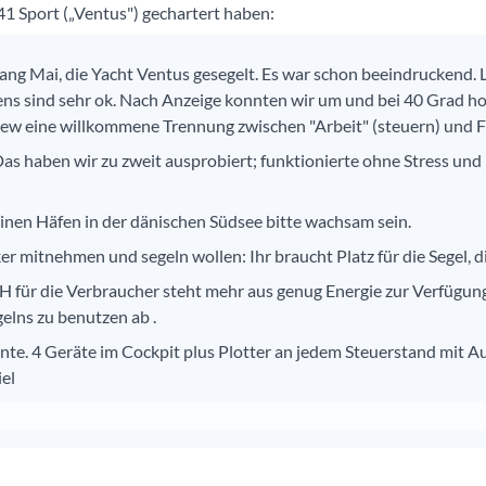
1 Sport („Ventus") gechartert haben:
fang Mai, die Yacht Ventus gesegelt. Es war schon beeindruckend. L
mmens sind sehr ok. Nach Anzeige konnten wir um und bei 40 Grad
Crew eine willkommene Trennung zwischen "Arbeit" (steuern) und Fr
as haben wir zu zweit ausprobiert; funktionierte ohne Stress und
einen Häfen in der dänischen Südsee bitte wachsam sein.
 mitnehmen und segeln wollen: Ihr braucht Platz für die Segel, die
AH für die Verbraucher steht mehr aus genug Energie zur Verfügu
elns zu benutzen ab .
te. 4 Geräte im Cockpit plus Plotter an jedem Steuerstand mit Aut
el