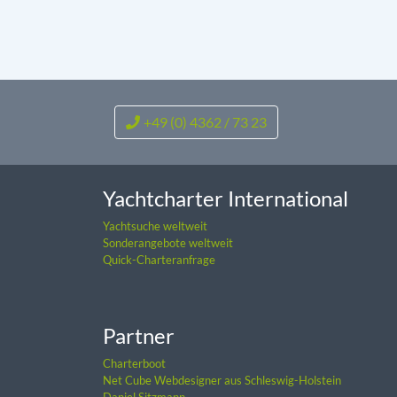
+49 (0) 4362 / 73 23
Yachtcharter International
Yachtsuche weltweit
Sonderangebote weltweit
Quick-Charteranfrage
Partner
Charterboot
Net Cube Webdesigner aus Schleswig-Holstein
Daniel Sitzmann