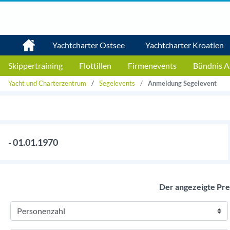
Yachtcharter Ostsee
Yachtcharter Kroatien
Skippertraining
Flottillen
Firmenevents
Bündnis A
Yacht und Charterzentrum
Segelevents
Anmeldung Segelevent
- 01.01.1970
Der angezeigte Prei