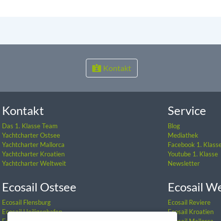
Kontakt
Kontakt
Service
Das 1. Klasse Team
Blog
Yachtcharter Ostsee
Mediathek
Yachtcharter Mallorca
Facebook 1. Klass
Yachtcharter Kroatien
Youtube 1. Klasse
Yachtcharter Weltweit
Newsletter
Ecosail Ostsee
Ecosail W
Ecosail Flensburg
Ecosail Reviere
Ecosail Heiligenhafen
Ecosail Kroatien
Ecosail Barth
Ecosail Mallorca