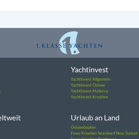
Yachtinvest
Yachtinvest Allgemein
Yachtinvest Ostsee
e
Yachtinvest Mallorca
Yachtinvest Kroatien
eltweit
Urlaub an Land
Ostseebooker
Fewo Kroatien Seaview
/
Neu: Sunset
Fewo Kroatien Penthouse