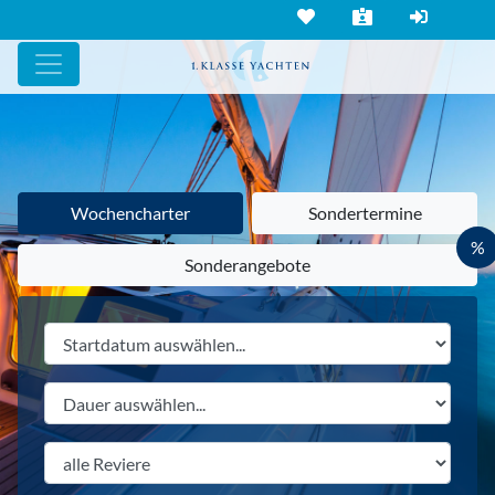
Wochencharter
Sondertermine
%
Sonderangebote