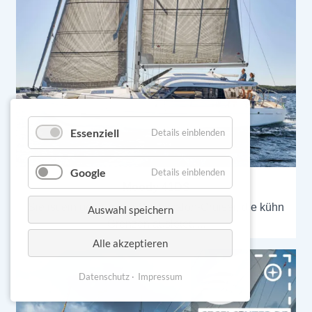
Essenziell
Details einblenden
Google
Details einblenden
Moody 41DS
Sie ist ein geräumiger Deckssalon-Cruiser, die kühn
Auswahl speichern
Grenzen auslotet.
Alle akzeptieren
Datenschutz
Impressum