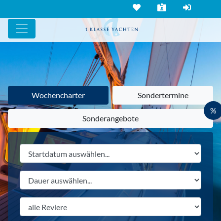
Wochencharter
Sondertermine
%
Sonderangebote