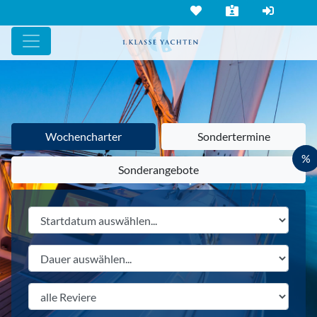
Wochencharter
Sondertermine
%
Sonderangebote