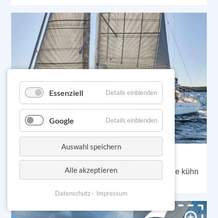
Essenziell
Details einblenden
Google
Details einblenden
Auswahl speichern
Moody 41DS
Alle akzeptieren
Sie ist ein geräumiger Deckssalon-Cruiser, die kühn
Grenzen auslotet.
Datenschutz
Impressum