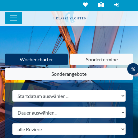
Wochencharter
Sondertermine
%
Sonderangebote